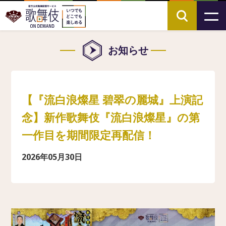
お知らせ
【『流白浪燦星 碧翠の麗城』上演記
念】新作歌舞伎『流白浪燦星』の第
一作目を期間限定再配信！
2026年05月30日