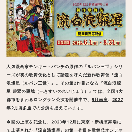
人気漫画家モンキー・パンチの原作の「ルパン三世」シリ
ーズが初の歌舞伎化として話題を呼んだ
新作歌舞伎『流白
浪燦星（ルパン三世）』
。その第2作目となる
『流白浪燦
星 碧翠の麗城（へきすいのれいじょう）』
では、全国4大
都市をまわるロングラン公演を開催中で、
9月南座
、
2027
年2月博多座
での公演を控えています。
今回の上演を記念し、2023年12月に東京・
新橋演舞場に
て上演された『流白浪燦星』の第一作目を歌舞伎オンデマ