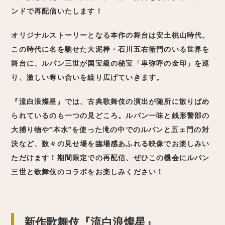
ンドで再配信いたします！
オリジナルストーリーとなる本作の舞台は安土桃山時代。
この時代に名を馳せた大泥棒・石川五右衛門のいる世界を
舞台に、ルパン三世が国宝級の秘宝「卑弥呼の金印」を巡
り、激しい奪い合いを繰り広げていきます。
『流白浪燦星』では、古典歌舞伎の演出が随所に散りばめ
られているのも一つの見どころ。ルパン一味と銭形警部の
大捕り物や“本水”を使った滝の中でのルパンと五ェ門の対
決など、数々の見せ場を臨場感あふれる映像でお楽しみい
ただけます！
期間限定
での再配信、ぜひこの機会にルパン
三世と歌舞伎のコラボをお楽しみください！
新作歌舞伎『流白浪燦星』