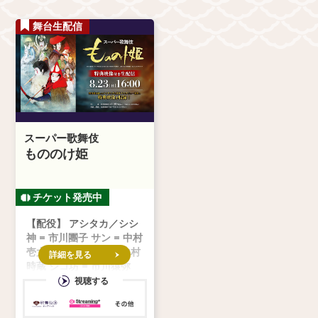
舞台生配信
スーパー歌舞伎
もののけ姫
【配役】 アシタカ／シシ
神 = 市川團子 サン = 中村
壱太郎 エボシ御前 = 中村
詳細を見る
時蔵 ジコ坊 = 市川猿弥
モロの君 = 市川笑三郎 甲
視聴する
六 = 市川青虎 猩々の翁 =
市川寿猿 ヒ