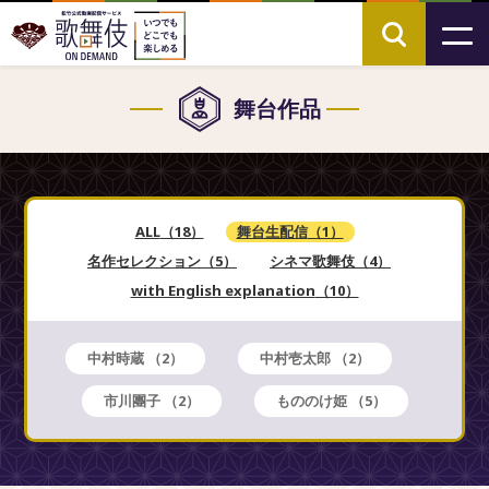
舞台作品
ALL
（18）
舞台生配信
（1）
名作セレクション
（5）
シネマ歌舞伎
（4）
with English explanation
（10）
中村時蔵
（2）
中村壱太郎
（2）
市川團子
（2）
もののけ姫
（5）