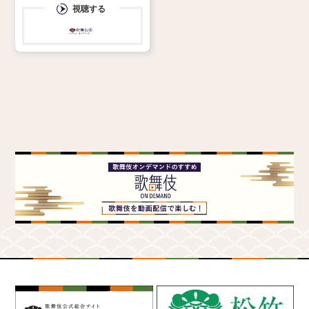
銭形警部 = 市川中車 傾城
視聴する
糸星／伊都之大王 = 尾上
右近 長須登美