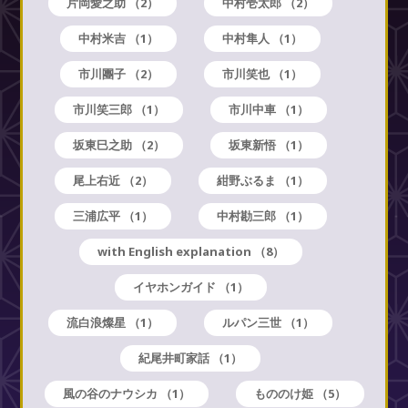
片岡愛之助
（2）
中村壱太郎
（2）
中村米吉
（1）
中村隼人
（1）
市川團子
（2）
市川笑也
（1）
市川笑三郎
（1）
市川中車
（1）
坂東巳之助
（2）
坂東新悟
（1）
尾上右近
（2）
紺野ぶるま
（1）
三浦広平
（1）
中村勘三郎
（1）
with English explanation
（8）
イヤホンガイド
（1）
流白浪燦星
（1）
ルパン三世
（1）
紀尾井町家話
（1）
風の谷のナウシカ
（1）
もののけ姫
（5）