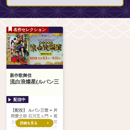
名作セレクション
新作歌舞伎
流白浪燦星(ルパン三
世)
【配役】 ルパン三世 = 片
岡愛之助 石川五ェ門 = 尾
上松也 次元大介 = 市川笑
詳細を見る
三郎 峰不二子 = 市川笑也