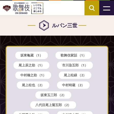
ルパン三世
坂東亀蔵
（1）
歌舞伎家話
（1）
尾上辰之助
（1）
市川染五郎
（1）
中村橋之助
（1）
尾上松緑
（2）
尾上松也
（2）
中村時蔵
（2）
坂東玉三郎
（2）
八代目尾上菊五郎
（2）