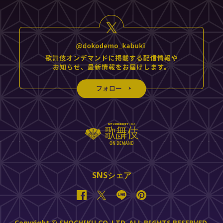
SNSシェア
Facebook
Twitter
Line
Pinterest
Copyright © SHOCHIKU CO.,LTD. ALL RIGHTS RESERVED.