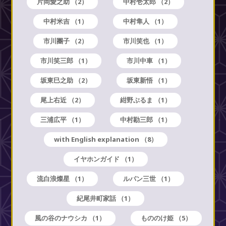
片岡愛之助
（2）
中村壱太郎
（2）
中村米吉
（1）
中村隼人
（1）
市川團子
（2）
市川笑也
（1）
市川笑三郎
（1）
市川中車
（1）
坂東巳之助
（2）
坂東新悟
（1）
尾上右近
（2）
紺野ぶるま
（1）
三浦広平
（1）
中村勘三郎
（1）
with English explanation
（8）
イヤホンガイド
（1）
流白浪燦星
（1）
ルパン三世
（1）
紀尾井町家話
（1）
風の谷のナウシカ
（1）
もののけ姫
（5）