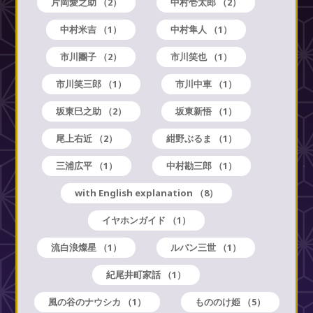
片岡愛之助
（2）
中村壱太郎
（2）
中村米吉
（1）
中村隼人
（1）
市川團子
（2）
市川笑也
（1）
市川笑三郎
（1）
市川中車
（1）
坂東巳之助
（2）
坂東新悟
（1）
尾上右近
（2）
紺野ぶるま
（1）
三浦広平
（1）
中村勘三郎
（1）
with English explanation
（8）
イヤホンガイド
（1）
流白浪燦星
（1）
ルパン三世
（1）
紀尾井町家話
（1）
風の谷のナウシカ
（1）
もののけ姫
（5）