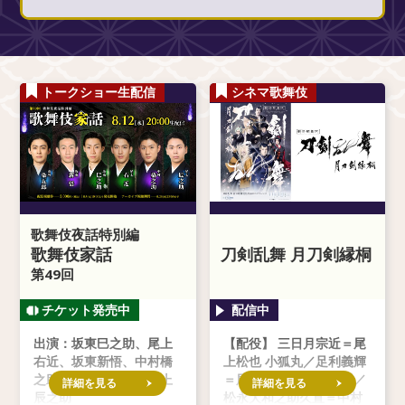
トークショー生配信
シネマ歌舞伎
歌舞伎夜話特別編
歌舞伎家話
刀剣乱舞 月刀剣縁桐
第49回
出演：坂東巳之助、尾上
【配役】 三日月宗近＝尾
右近、坂東新悟、中村橋
上松也 小狐丸／足利義輝
之助、市川染五郎、尾上
＝尾上右近 同田貫正国／
詳細を見る
詳細を見る
辰之助
松永大和之助久直＝中村