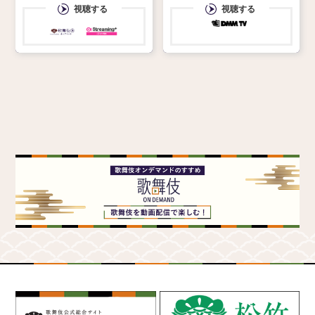
鷹之資 髭切／義輝妹 紅梅
視聴する
視聴する
姫＝中村莟玉 膝丸＝上村
吉太朗 小烏丸＝河合雪之
丞 異界の翁＝澤村