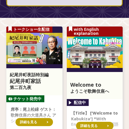
トークショー生配信
with English
explanation
紀尾井町夜話特別編
紀尾井町家話
Welcome to
第二百九夜
Kabukiza
ようこそ歌舞伎座へ
席亭：尾上松緑 ゲスト：
【Title】 ['Welcome to
歌舞伎座の大道具さん ア
Kabukiza'] *With
シスタント：坂東亀蔵
詳細を見る
English subtitles ※英語
詳細を見る