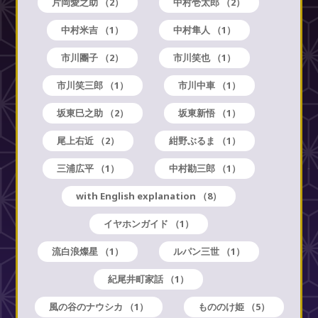
片岡愛之助
（2）
中村壱太郎
（2）
中村米吉
（1）
中村隼人
（1）
市川團子
（2）
市川笑也
（1）
市川笑三郎
（1）
市川中車
（1）
坂東巳之助
（2）
坂東新悟
（1）
尾上右近
（2）
紺野ぶるま
（1）
三浦広平
（1）
中村勘三郎
（1）
with English explanation
（8）
イヤホンガイド
（1）
流白浪燦星
（1）
ルパン三世
（1）
紀尾井町家話
（1）
風の谷のナウシカ
（1）
もののけ姫
（5）