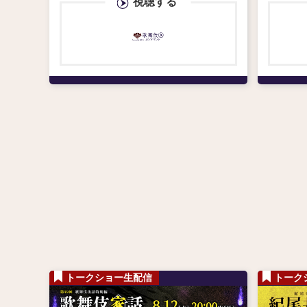
視聴する
（現・尾上菊之助） 幼きナウシカ =
トークショー生配信
トーク