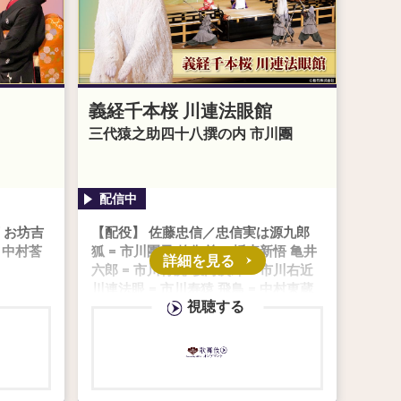
義経千本桜 川連法眼館
三代猿之助四十八撰の内 市川團
 お坊吉
【配役】 佐藤忠信／忠信実は源九郎
 中村莟
狐 = 市川團子 静御前 = 坂東新悟 亀井
詳細を見る
六郎 = 市川青虎 駿河次郎 = 市川右近
川連法眼 = 市川寿猿 飛鳥 = 中村東蔵
視聴する
源九郎判官義経 =