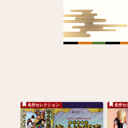
名作セレクション
名作セ