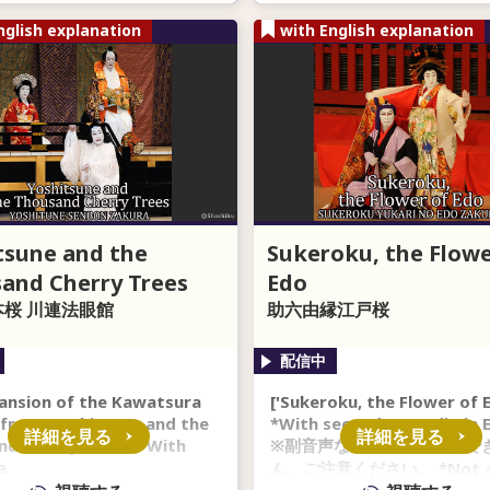
nglish explanation
with English explanation
tsune and the
Sukeroku, the Flowe
and Cherry Trees
Edo
桜 川連法眼館
助六由縁江戸桜
ansion of the Kawatsura
['Sukeroku, the Flower of E
from 'Yoshitsune and the
*With secondary audio in E
詳細を見る
詳細を見る
d Cherry Trees' *With
※副音声なしでのご視聴はで
a
ん。ご注意ください。 *Not 