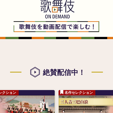
絶賛配信中！
レクション
名作セレクション