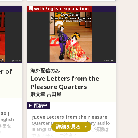
with English explanation
r of
海外配信のみ
Love Letters from the
Pleasure Quarters
廓文章 吉田屋
do']
['Love Letters from the Pleasure
nglish
Quarters'] *With secondary audio
きませ
詳細を見る
in English ※副音声なしでのご視聴は
a
できません。ご注意く