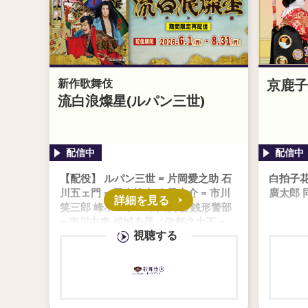
新作歌舞伎
京鹿子
流白浪燦星(ルパン三世)
【配役】 ルパン三世 = 片岡愛之助 石
白拍子花
川五ェ門 = 尾上松也 次元大介 = 市川
廣太郎 
詳細を見る
笑三郎 峰不二子 = 市川笑也 銭形警部
= 市川中車 傾城糸星／伊都之大王 =
視聴する
尾上右近 長須登美