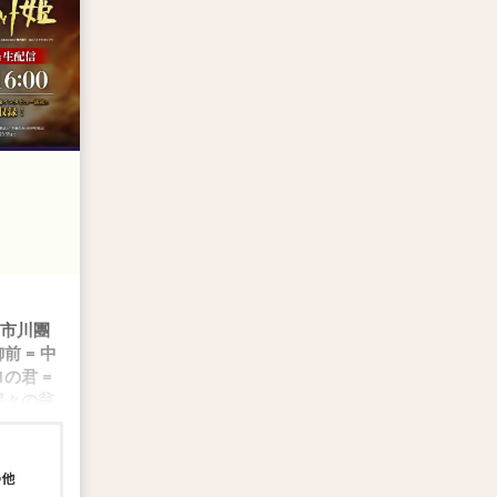
 市川團
前 = 中
の君 =
猩々の翁