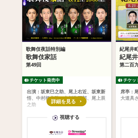
歌舞伎夜話特別編
紀尾井
歌舞伎家話
紀尾井
第49回
第二百
出演：坂東巳之助、尾上右近、坂東新
席亭：
悟、中村橋之助、市川染五郎、尾上辰
大道具
詳細を見る
之助
視聴する