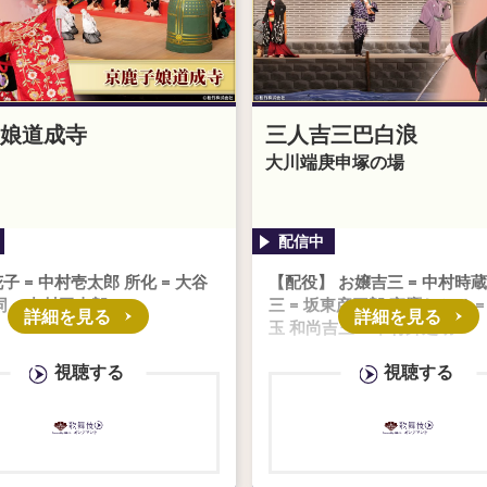
娘道成寺
三人吉三巴白浪
大川端庚申塚の場
子 = 中村壱太郎 所化 = 大谷
【配役】 お嬢吉三 = 中村時蔵
同 = 中村玉太郎
三 = 坂東彦三郎 夜鷹おとせ =
詳細を見る
詳細を見る
玉 和尚吉三 = 中村錦之助
視聴する
視聴する