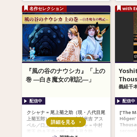
名作セレクション
with E
『風の谷のナウシカ』「上の
Yoshi
Thous
巻 ―白き魔女の戦記―」
義経千本
クシャナ = 尾上菊之助（現・八代目尾
['The M
Hōgen' 
上菊五郎） ナウシカ = 中村米吉 アス
詳細を見る
Thousan
ベル／口上 = 尾上右近 ケチャ = 中村
second
莟玉 幼き王蟲の精 = 尾上丑之助