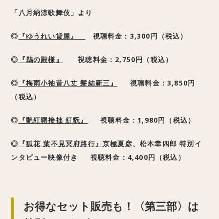
「八月納涼歌舞伎」より
◎
『ゆうれい貸屋』
視聴料金：3,300円（税込）
◎
『鵜の殿様』
視聴料金：2,750円（税込）
◎
『梅雨小袖昔八丈 髪結新三』
視聴料金：3,850円
（税込）
◎
『艶紅曙接拙 紅翫』
視聴料金：1,980円（税込）
◎
『狐花 葉不見冥府路行』
京極夏彦、松本幸四郎 特別イ
ンタビュー映像付き 視聴料金：4,400円（税込）
お得なセット販売も！〈第三部〉は