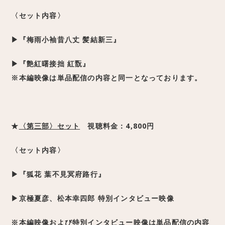
〈セット内容〉
▶
『梅雨小袖昔八丈 髪結新三』
▶『艶紅曙接拙 紅翫』
※本編映像は単品配信の内容と同一となっております。
★
〈第三部〉セット
視聴料金：4,800
円
〈セット内容〉
▶
『狐花 葉不見冥府路行』
▶京極夏彦、松本幸四郎 特別インタビュー映像
※本編映像および特別インタビュー映像は単品配信の内容