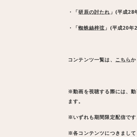
・「
研辰の討たれ
」(平成28
・「
蜘蛛絲梓弦
」(平成20年
コンテンツ一覧は、
こちら
か
※動画を視聴する際には、動
ます。
※いずれも期間限定配信です
※各コンテンツにつきまして