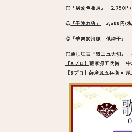
◎
『戻駕色相肩』
2,750円
◎
『子連れ狼』
3,300円(税
◎
『華舞於河賑 俄獅子』
1
◎通し狂言『盟三五大切』 各4
【Aプロ】
薩摩源五兵衛 = 中
【Bプロ】
薩摩源五兵衛 = 尾