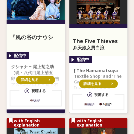
『風の谷のナウシ
The Five Thieves
カ』「上の巻 ―白き
弁天娘女男白浪
魔女の戦記―」
クシャナ = 尾上菊之助
['The Hamamatsuya
（現・八代目尾上菊五
Textile Shop' and 'The
郎） ナウシカ = 中村米吉
詳細を見る
Gathering along the
詳細を見る
アスベル／口上 = 尾上右
Inase River Bank'
近 ケチャ = 中村莟玉 幼
視聴する
from 'The Five Thieve
視聴する
き王蟲の精 = 尾上丑之助
（現・尾上菊之助） 幼き
ナウシカ =
with English
with English
explanation
explanation