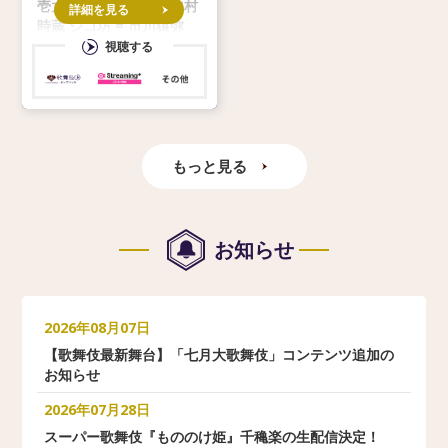
壱太郎 エボシ御前 = 中村
詳細を見る
時蔵 ジコ坊 = 市川猿弥
モロの君 = 市川笑三郎 甲
視聴する
六 = 市川青虎 猩々の翁 =
市川寿猿 ヒ
もっと見る
お知らせ
2026年08月07日
【歌舞伎最新舞台】「七月大歌舞伎」コンテンツ追加の
お知らせ
2026年07月28日
スーパー歌舞伎『もののけ姫』千穐楽の生配信決定！