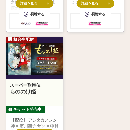
之助、市川染五郎、尾上
シスタント：坂東亀蔵
詳細を見る
詳細を見る
辰之助
視聴する
視聴する
舞台生配信
スーパー歌舞伎
もののけ姫
【配役】 アシタカ／シシ
神 = 市川團子 サン = 中村