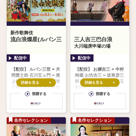
新作歌舞伎
流白浪燦星(ルパン三
三人吉三巴白浪
世)
大川端庚申塚の場
【配役】 ルパン三世 = 片
【配役】 お嬢吉三 = 中村
岡愛之助 石川五ェ門 = 尾
時蔵 お坊吉三 = 坂東彦三
上松也 次元大介 = 市川笑
郎 夜鷹おとせ = 中村莟玉
詳細を見る
詳細を見る
三郎 峰不二子 = 市川笑也
和尚吉三 = 中村錦之助
銭形警部 = 市川中車 傾城
視聴する
視聴する
糸星／伊都之大王 = 尾上
右近 長須登美
名作セレクション
名作セレクション