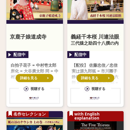
京鹿子娘道成寺
義経千本桜 川連法眼
館
三代猿之助四十八撰の内
市川團
白拍子花子 = 中村壱太郎
【配役】 佐藤忠信／忠信
所化 = 大谷廣太郎 同 = 中
実は源九郎狐 = 市川團子
村玉太郎
静御前 = 坂東新悟 亀井六
詳細を見る
詳細を見る
郎 = 市川青虎 駿河次郎 =
市川右近 川連法眼 = 市川
視聴する
視聴する
寿猿 飛鳥 = 中村東蔵 源
九郎判官義経 =
名作セレクション
with English
explanation