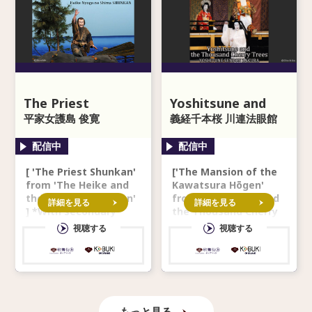
The Priest
Yoshitsune and
Shunkan
平家女護島 俊寛
the Thousand
義経千本桜 川連法眼館
Cherry Trees
[ 'The Priest Shunkan'
['The Mansion of the
from 'The Heike and
Kawatsura Hōgen'
the Island of Women'
from 'Yoshitsune and
詳細を見る
詳細を見る
] *With secondary
the Thousand Cherry
audio in English
Trees' *With seconda
視聴する
視聴する
もっと見る