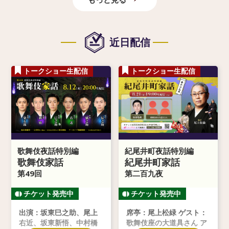
近日配信
トークショー生配信
トークショー生配信
歌舞伎夜話特別編
紀尾井町夜話特別編
歌舞伎家話
紀尾井町家話
第49回
第二百九夜
出演：坂東巳之助、尾上
席亭：尾上松緑 ゲスト：
右近、坂東新悟、中村橋
歌舞伎座の大道具さん ア