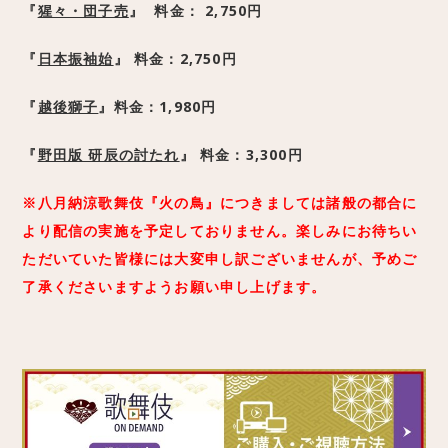
『
猩々・団子売
』
料金： 2,750
円
『
日本振袖始
』
料金：2,750
円
『
越後獅子
』
料金：1,980
円
『
野田版 研辰の討たれ
』
料金：3,300円
※八月納涼歌舞伎『火の鳥』につきましては諸般の都合に
より配信の実施を予定しておりません。楽しみにお待ちい
ただいていた皆様には大変申し訳ございませんが、予めご
了承くださいますようお願い申し上げます。