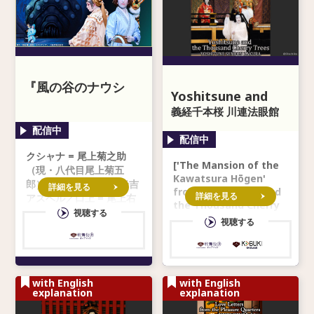
『風の谷のナウシ
Yoshitsune and
カ』「上の巻 ―白き
the Thousand
義経千本桜 川連法眼館
魔女の戦記―」
Cherry Trees
クシャナ = 尾上菊之助
['The Mansion of the
（現・八代目尾上菊五
Kawatsura Hōgen'
郎） ナウシカ = 中村米吉
詳細を見る
from 'Yoshitsune and
詳細を見る
アスベル／口上 = 尾上右
the Thousand Cherry
近 ケチャ = 中村莟玉 幼
視聴する
Trees' *With seconda
視聴する
き王蟲の精 = 尾上丑之助
（現・尾上菊之助） 幼き
ナウシカ =
with English
with English
explanation
explanation