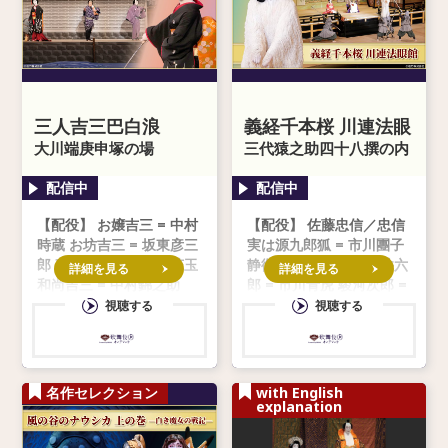
三人吉三巴白浪
義経千本桜 川連法眼
大川端庚申塚の場
館
三代猿之助四十八撰の内
市川團
【配役】 お嬢吉三 = 中村
【配役】 佐藤忠信／忠信
時蔵 お坊吉三 = 坂東彦三
実は源九郎狐 = 市川團子
郎 夜鷹おとせ = 中村莟玉
静御前 = 坂東新悟 亀井六
詳細を見る
詳細を見る
和尚吉三 = 中村錦之助
郎 = 市川青虎 駿河次郎 =
市川右近 川連法眼 = 市川
視聴する
視聴する
寿猿 飛鳥 = 中村東蔵 源
九郎判官義経 =
名作セレクション
with English
explanation