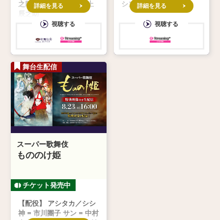
之助、市川染五郎、尾上
シスタント：坂東亀蔵
詳細を見る
詳細を見る
辰之助
視聴する
視聴する
舞台生配信
スーパー歌舞伎
もののけ姫
【配役】 アシタカ／シシ
神 = 市川團子 サン = 中村