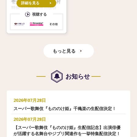
壱太郎 エボシ御前 = 中村
詳細を見る
時蔵 ジコ坊 = 市川猿弥
モロの君 = 市川笑三郎 甲
視聴する
六 = 市川青虎 猩々の翁 =
市川寿猿 ヒ
もっと見る
お知らせ
2026年07月28日
スーパー歌舞伎『もののけ姫』千穐楽の生配信決定！
2026年07月28日
【スーパー歌舞伎『もののけ姫』生配信記念】出演俳優
が活躍する名舞台やジブリ関連作を一挙特集配信決定！