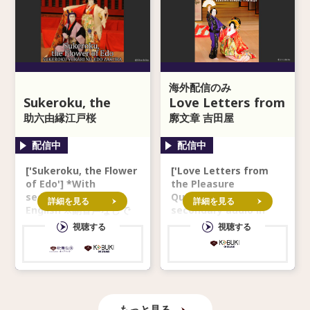
海外配信のみ
Sukeroku, the
Love Letters from
Flower of Edo
助六由縁江戸桜
the Pleasure
廓文章 吉田屋
Quarters
['Sukeroku, the Flower
['Love Letters from
of Edo'] *With
the Pleasure
secondary audio in
Quarters'] *With
詳細を見る
詳細を見る
English ※副音声なしで
secondary audio in
English ※副音声なしで
のご視聴はできません。
視聴する
視聴する
のご視聴はできません。
ご注意ください。 *Not a
ご注意く
もっと見る