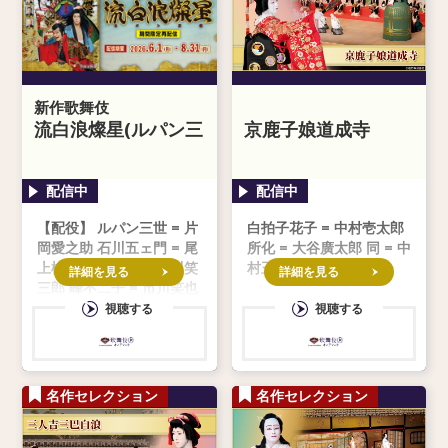
新作歌舞伎
流白浪燦星(ルパン三
京鹿子娘道成寺
世)
【配役】 ルパン三世 = 片
白拍子花子 = 中村壱太郎
岡愛之助 石川五ェ門 = 尾
所化 = 大谷廣太郎 同 = 中
上松也 次元大介 = 市川笑
村玉太郎
詳細を見る
詳細を見る
三郎 峰不二子 = 市川笑也
銭形警部 = 市川中車 傾城
視聴する
視聴する
糸星／伊都之大王 = 尾上
右近 長須登美
名作セレクション
名作セレクション