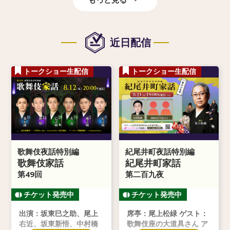
近日配信
トークショー生配信
トークショー生配信
歌舞伎夜話特別編
紀尾井町夜話特別編
歌舞伎家話
紀尾井町家話
第49回
第二百九夜
出演：坂東巳之助、尾上
席亭：尾上松緑 ゲスト：
右近、坂東新悟、中村橋
歌舞伎座の大道具さん ア