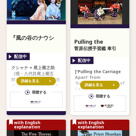
『風の谷のナウシ
Pulling the
カ』「上の巻 ―白き
Carriage Apart
菅原伝授手習鑑 車引
魔女の戦記―」
クシャナ = 尾上菊之助
['Pulling the Carriage
（現・八代目尾上菊五
Apart’ from
郎） ナウシカ = 中村米吉
詳細を見る
‘Sugawara’s Secrets of
詳細を見る
アスベル／口上 = 尾上右
Calligraphy'] *With
近 ケチャ = 中村莟玉 幼
視聴する
secondary audio in En
視聴する
き王蟲の精 = 尾上丑之助
（現・尾上菊之助） 幼き
ナウシカ =
with English
with English
explanation
explanation