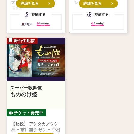
之助、市川染五郎、尾上
シスタント：坂東亀蔵
詳細を見る
詳細を見る
辰之助
視聴する
視聴する
舞台生配信
スーパー歌舞伎
もののけ姫
【配役】 アシタカ／シシ
神 = 市川團子 サン = 中村