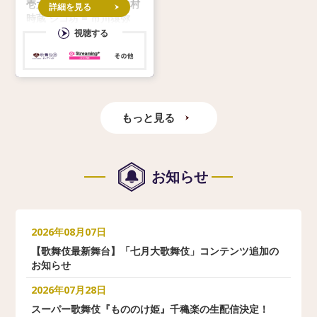
壱太郎 エボシ御前 = 中村
詳細を見る
時蔵 ジコ坊 = 市川猿弥
モロの君 = 市川笑三郎 甲
視聴する
六 = 市川青虎 猩々の翁 =
市川寿猿 ヒ
もっと見る
お知らせ
2026年08月07日
【歌舞伎最新舞台】「七月大歌舞伎」コンテンツ追加の
お知らせ
2026年07月28日
スーパー歌舞伎『もののけ姫』千穐楽の生配信決定！