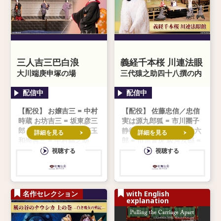
三人吉三巴白浪
義経千本桜 川連法眼
大川端庚申塚の場
館
三代猿之助四十八撰の内
市川團
【配役】 お嬢吉三 = 中村
【配役】 佐藤忠信／忠信
時蔵 お坊吉三 = 坂東彦三
実は源九郎狐 = 市川團子
郎 夜鷹おとせ = 中村莟玉
静御前 = 坂東新悟 亀井六
詳細を見る
詳細を見る
和尚吉三 = 中村錦之助
郎 = 市川青虎 駿河次郎 =
市川右近 川連法眼 = 市川
視聴する
視聴する
寿猿 飛鳥 = 中村東蔵 源
九郎判官義経 =
名作セレクション
with English
explanation