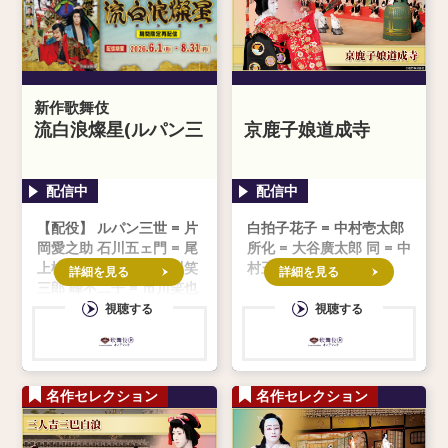
新作歌舞伎
流白浪燦星(ルパン三
京鹿子娘道成寺
世)
【配役】 ルパン三世 = 片
白拍子花子 = 中村壱太郎
岡愛之助 石川五ェ門 = 尾
所化 = 大谷廣太郎 同 = 中
上松也 次元大介 = 市川笑
村玉太郎
詳細を見る
詳細を見る
三郎 峰不二子 = 市川笑也
銭形警部 = 市川中車 傾城
視聴する
視聴する
糸星／伊都之大王 = 尾上
右近 長須登美
名作セレクション
名作セレクション