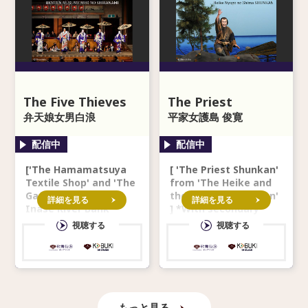
The Five Thieves
The Priest
弁天娘女男白浪
Shunkan
平家女護島 俊寛
['The Hamamatsuya
[ 'The Priest Shunkan'
Textile Shop' and 'The
from 'The Heike and
Gathering along the
the Island of Women'
詳細を見る
詳細を見る
Inase River Bank'
] *With secondary
from 'The Five Thieve
audio in English
視聴する
視聴する
もっと見る