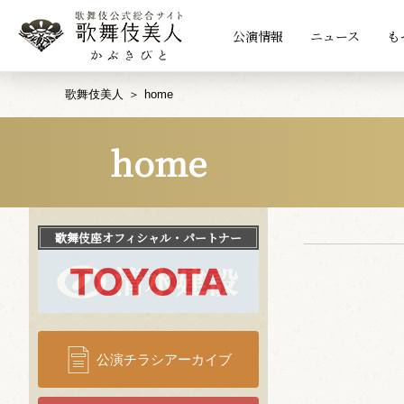
公演情報
ニュース
も
歌舞伎美人
home
home
歌舞伎座
オフィシャル・パートナー
公演チラシアーカイブ