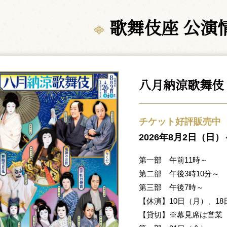
歌舞伎座 公演
八月納涼歌舞伎
チケット好評販売中
2026年8月2日（日
第一部 午前11時～
第二部 午後3時10分～
第三部 午後7時～
【休演】10日（月）、1
【貸切】※幕見席は営業