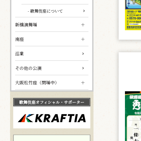
- 歌舞伎座について
新橋演舞場
南座
巡業
その他の公演
大阪松竹座（閉場中）
歌舞伎座
オフィシャル・サポーター