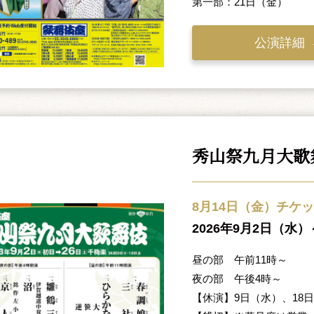
第一部：21日（金）
公演詳細
秀山祭九月大歌
8月14日（金）チケ
2026年9月2日（水
昼の部 午前11時～
夜の部 午後4時～
【休演】9日（水）、18