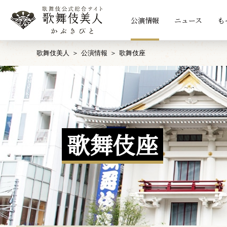
公演情報
ニュース
も
歌舞伎美人
公演情報
歌舞伎座
歌舞伎座