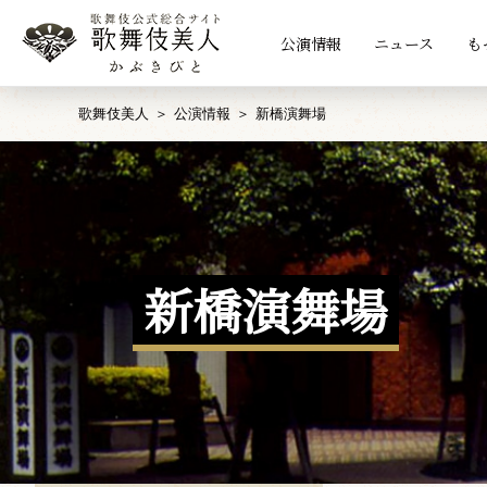
公演情報
ニュース
も
歌舞伎美人
公演情報
新橋演舞場
新橋演舞場