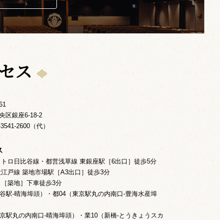
クセス
61
区銀座6-18-2
-3541-2600（代）
ス
メトロ日比谷線・都営浅草線 東銀座駅［6出口］徒歩5分
大江戸線 築地市場駅［A3出口］徒歩3分
ス［築地］下車徒歩3分
四谷駅-晴海埠頭）・都04（東京駅丸の内南口-豊海水産埠
東京駅丸の内南口-晴海埠頭）・業10（新橋-とうきょうスカ