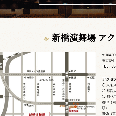
新橋演舞場 ア
〒104-00
東京都中央
TEL：03
アクセ
◯ 東京
◯ 都営
◯ 都バ
都03（
頭）
都05（