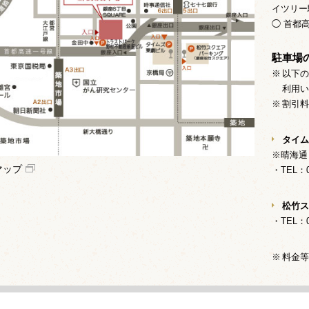
イツリー
◯ 首都
駐車場
以下の
利用い
割引料
タイム
※晴海通
eマップ
・TEL：03
松竹ス
・TEL：03
料金等