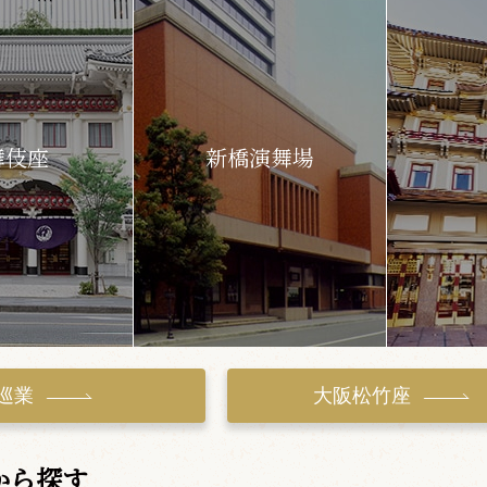
舞伎座
新橋演舞場
巡業
大阪松竹座
から探す