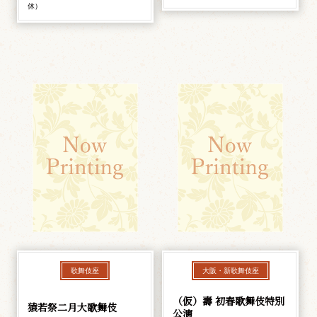
休）
歌舞伎座
大阪・新歌舞伎座
（仮）壽 初春歌舞伎特別
猿若祭二月大歌舞伎
公演