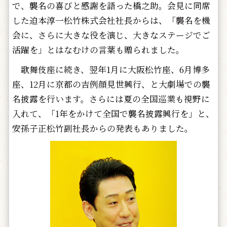
で、襲名の喜びと感謝を語った橋之助。会見に同席
した迫本淳一松竹株式会社社長からは、「襲名を機
会に、さらに大きな役を演じ、大きなステージでご
活躍を」とはなむけの言葉も贈られました。
歌舞伎座に続き、翌年1月に大阪松竹座、6月博多
座、12月に京都の吉例顔見世興行、と大劇場での襲
名披露を行います。さらには夏の全国巡業も視野に
入れて、「1年をかけて全国で襲名披露興行を」と、
安孫子正松竹副社長からの発表もありました。