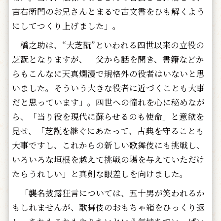
吉右衛門のお兄さんとまるで古文書をひも解くよう
にしてつくり上げました」。
橋之助は、“大芝翫”といわれる四世以来の立役の
芝翫となりますが、「父から話を聞き、書籍などか
らもこんなに天真爛漫で規格外の役者はいないと思
いました。そういう大きな役者に近づくことも大事
だと思っています」。四世への憧れを心に秘めなが
ら、「当り役を現代に蘇らせるのも使命」と意欲を
見せ、「芝翫を継ぐにあたって、古典を守ることも
大事ですし、これからの新しい歌舞伎にも挑戦し、
いろいろな垣根を越えて挑戦の場を与えていただけ
たらうれしい」と真剣な眼差しを向けました。
「襲名披露狂言については、五十男が笑われるか
もしれませんが、歌舞伎のおもちゃ箱をひっくり返