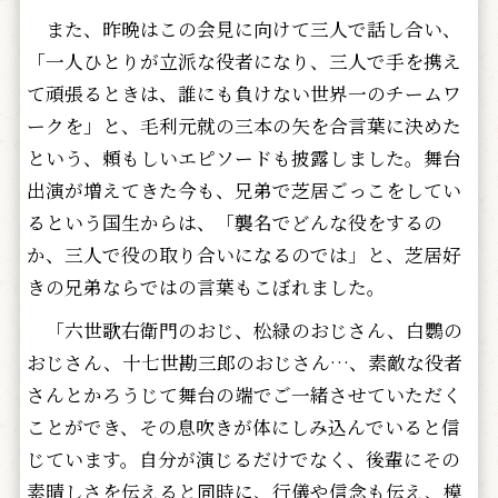
また、昨晩はこの会見に向けて三人で話し合い、
「一人ひとりが立派な役者になり、三人で手を携え
て頑張るときは、誰にも負けない世界一のチームワ
ークを」と、毛利元就の三本の矢を合言葉に決めた
という、頼もしいエピソードも披露しました。舞台
出演が増えてきた今も、兄弟で芝居ごっこをしてい
るという国生からは、「襲名でどんな役をするの
か、三人で役の取り合いになるのでは」と、芝居好
きの兄弟ならではの言葉もこぼれました。
「六世歌右衛門のおじ、松緑のおじさん、白鸚の
おじさん、十七世勘三郎のおじさん…、素敵な役者
さんとかろうじて舞台の端でご一緒させていただく
ことができ、その息吹きが体にしみ込んでいると信
じています。自分が演じるだけでなく、後輩にその
素晴しさを伝えると同時に、行儀や信念も伝え、模