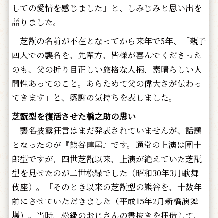
しての愛情を感じました」と、しみじみと思い出を
語りました。
芝翫の名前が不在となってから来年で5年、「親子
四人での襲名を、先輩方、皆様が喜んでくださった
のも、父の折り目正しい厳格な人柄、素晴らしい人
間性あってのこと。あらためて父の偉大さが伝わっ
てきます」と、感謝の気持ちを表しました。
芝翫型を復活させた橋之助の思い
襲名披露狂言はまだ発表されていませんが、話題
となったのが『熊谷陣屋』です。通常の上演は團十
郎型ですが、四世芝翫以来、上演が絶えていた芝翫
型を見せたのが二世松緑でした（昭和30年3月歌舞
伎座）。「そのとき以来の芝翫型の熊谷を、十数年
前にさせていただきました（平成15年2月新橋演舞
場）。当時、松緑のおじさんの書抜きを拝借して、