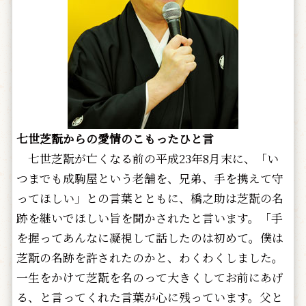
七世芝翫からの愛情のこもったひと言
七世芝翫が亡くなる前の平成23年8月末に、「い
つまでも成駒屋という老舗を、兄弟、手を携えて守
ってほしい」との言葉とともに、橋之助は芝翫の名
跡を継いでほしい旨を聞かされたと言います。「手
を握ってあんなに凝視して話したのは初めて。僕は
芝翫の名跡を許されたのかと、わくわくしました。
一生をかけて芝翫を名のって大きくしてお前にあげ
る、と言ってくれた言葉が心に残っています。父と