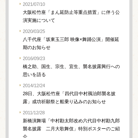
2021/07/10
大阪松竹座「まん延防止等重点措置」に伴う公
演実施について
2020/03/25
八千代座「坂東玉三郎 映像×舞踊公演」開催延
期のお知らせ
2016/09/23
橋之助、国生、宗生、宜生、襲名披露興行への
思いを語る
2014/12/24
28日、大阪松竹座「四代目中村鴈治郎襲名披
露」成功祈願祭と船乗り込みのお知らせ
2011/12/28
新橋演舞場「中村勘太郎改め六代目中村勘九郎
襲名披露 二月大歌舞伎」特別ポスターのご紹
介