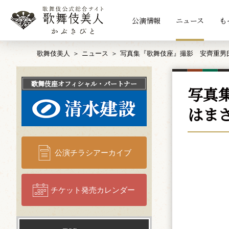
公演情報
ニュース
も
歌舞伎美人
ニュース
写真集『歌舞伎座』撮影 安齊重男
歌舞伎座
オフィシャル・パートナー
写真
はま
公演チラシアーカイブ
チケット発売カレンダー