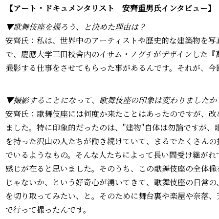
【アート・ドキュメンタリスト 安齊重男氏インタビュー】
▼歌舞伎座を撮ろう、と決めた理由は？
安齊氏：私は、世界中のアーティストや歴史的な建築物を写
で、慶應大学三田校舎内のイサム・ノグチがデザインした『
撮影する仕事をさせてもらった事があるんです。それが、今
▼撮影することになって、歌舞伎座の印象は変わりましたか
安齊氏：歌舞伎座には何度か来たことはあったのですが、改
ました。特に印象的だったのは、"建物"自体は勿論ですが、
を持った沢山の人たちが働き続けていて、まるでたくさんの
でいるようなもの。そんな人たちによって長い間受け継がれ
感じが在ると思いました。そのうち、この歌舞伎座の全体像
じゃないか、という好奇心が湧いてきて、歌舞伎座の日常の
を切り取ってみたい、と。そのために舞台裏や楽屋や奈落、
で行って撮ったんです。