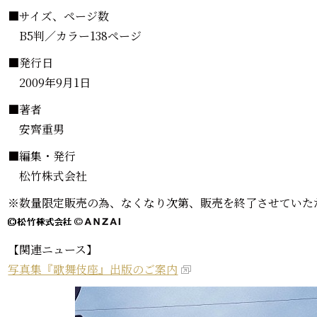
■サイズ、ページ数
B5判／カラー138ページ
■発行日
2009年9月1日
■著者
安齊重男
■編集・発行
松竹株式会社
※数量限定販売の為、なくなり次第、販売を終了させていた
【関連ニュース】
写真集『歌舞伎座』出版のご案内