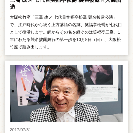
造
大阪松竹座「三喬 改メ 七代目笑福亭松喬 襲名披露公演」
で、江戸時代から続く上方落語の名跡、笑福亭松喬が七代目
として復活します。師からその名を継ぐのは笑福亭三喬。1
年にわたる襲名披露興行の第一歩を10月8日（日）、大阪松
竹座で踏み出します。
2017/07/31