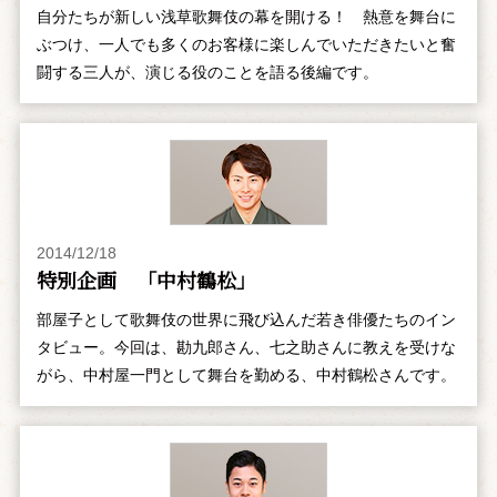
自分たちが新しい浅草歌舞伎の幕を開ける！ 熱意を舞台に
ぶつけ、一人でも多くのお客様に楽しんでいただきたいと奮
闘する三人が、演じる役のことを語る後編です。
2014/12/18
特別企画 「中村鶴松」
部屋子として歌舞伎の世界に飛び込んだ若き俳優たちのイン
タビュー。今回は、勘九郎さん、七之助さんに教えを受けな
がら、中村屋一門として舞台を勤める、中村鶴松さんです。