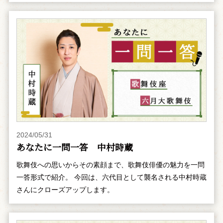
2024/05/31
あなたに一問一答 中村時蔵
歌舞伎への思いからその素顔まで、歌舞伎俳優の魅力を一問
一答形式で紹介。 今回は、六代目として襲名される中村時蔵
さんにクローズアップします。