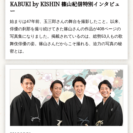
KABUKI by KISHIN 篠山紀信特別インタビュ
ー
始まりは47年前、玉三郎さんの舞台を撮影したこと。以来、
俳優の刹那を撮り続けてきた篠山さんの作品が408ページの
写真集になりました。掲載されているのは、総勢53人もの歌
舞伎俳優の姿。篠山さんだからこそ撮れる、迫力の写真の秘
密とは。