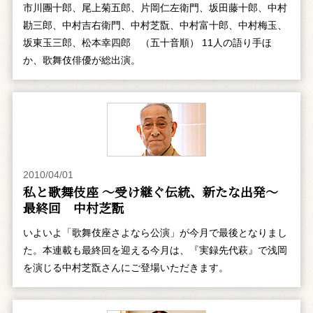
市川團十郎、尾上菊五郎、片岡仁左衛門、坂田藤十郎、中村
勘三郎、中村吉右衛門、中村芝翫、中村富十郎、中村梅玉、
坂東玉三郎、松本幸四郎 （五十音順） 11人の語り手ほ
か、歌舞伎俳優が総出演。
2010/04/01
私と歌舞伎座 ～受け継ぐ伝統、新たな出発～
最終回 中村芝翫
いよいよ「歌舞伎座さよなら公演」が今月で最後となりまし
た。本連載も最終回を迎える今月は、『実録先代萩』で浅岡
を演じる中村芝翫さんにご登場いただきます。