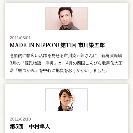
2011/03/01
MADE IN NIPPON! 第11回 市川染五郎
意欲的に幅広い活躍を見せる市川染五郎さんに、新橋演舞場
3月の『源氏物語 浮舟』と、4月の四国こんぴら歌舞伎大芝
居『鯉つかみ』を中心に抱負をおうかがいしました。
2011/02/10
第5回 中村隼人