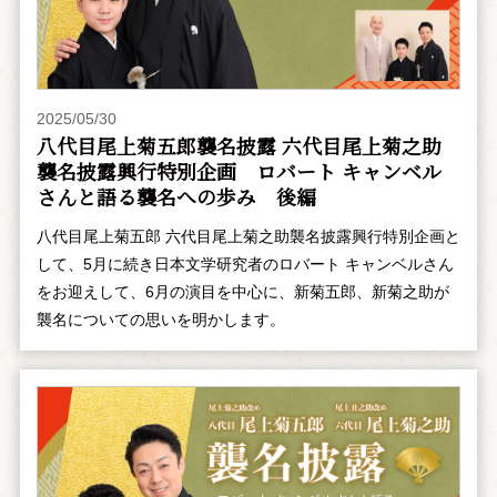
2025/05/30
八代目尾上菊五郎襲名披露 六代目尾上菊之助
襲名披露興行特別企画 ――ロバート キャンベル
さんと語る襲名への歩み 後編
八代目尾上菊五郎 六代目尾上菊之助襲名披露興行特別企画と
して、5月に続き日本文学研究者のロバート キャンベルさん
をお迎えして、6月の演目を中心に、新菊五郎、新菊之助が
襲名についての思いを明かします。