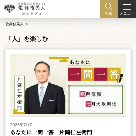
メニュー
検索
歌舞伎美人
「人」を楽しむ
2026/07/17
あなたに一問一答 片岡仁左衛門