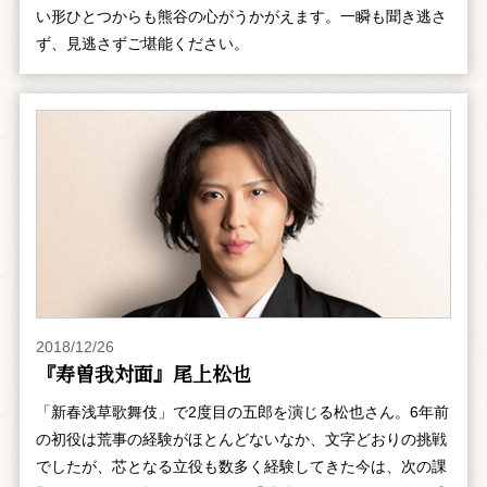
い形ひとつからも熊谷の心がうかがえます。一瞬も聞き逃さ
ず、見逃さずご堪能ください。
2018/12/26
『寿曽我対面』尾上松也
「新春浅草歌舞伎」で2度目の五郎を演じる松也さん。6年前
の初役は荒事の経験がほとんどないなか、文字どおりの挑戦
でしたが、芯となる立役も数多く経験してきた今は、次の課