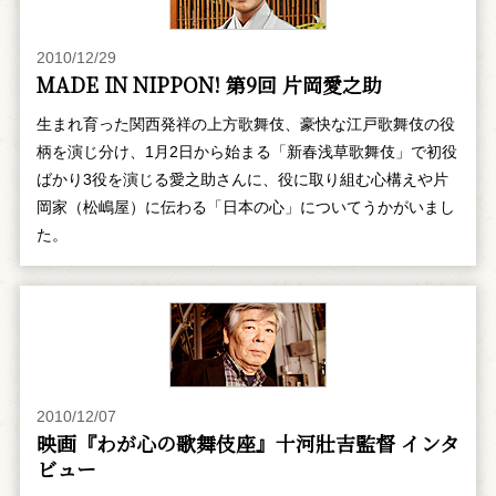
2010/12/29
MADE IN NIPPON! 第9回 片岡愛之助
生まれ育った関西発祥の上方歌舞伎、豪快な江戸歌舞伎の役
柄を演じ分け、1月2日から始まる「新春浅草歌舞伎」で初役
ばかり3役を演じる愛之助さんに、役に取り組む心構えや片
岡家（松嶋屋）に伝わる「日本の心」についてうかがいまし
た。
2010/12/07
映画『わが心の歌舞伎座』十河壯吉監督 インタ
ビュー