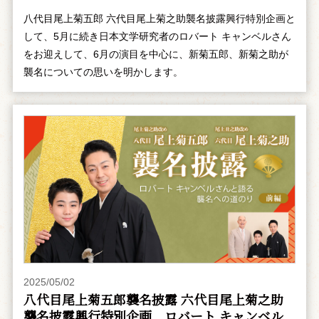
八代目尾上菊五郎 六代目尾上菊之助襲名披露興行特別企画と
して、5月に続き日本文学研究者のロバート キャンベルさん
をお迎えして、6月の演目を中心に、新菊五郎、新菊之助が
襲名についての思いを明かします。
2025/05/02
八代目尾上菊五郎襲名披露 六代目尾上菊之助
襲名披露興行特別企画 ――ロバート キャンベル