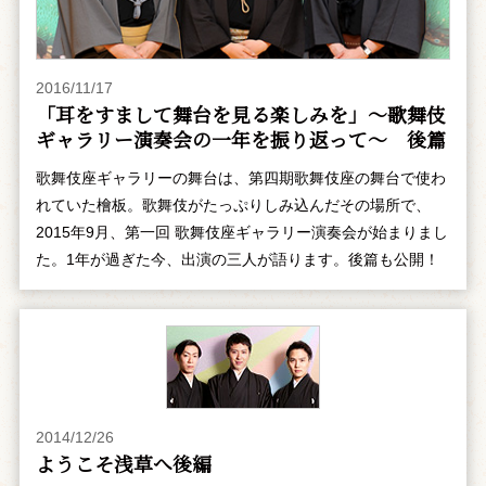
2016/11/17
「耳をすまして舞台を見る楽しみを」～歌舞伎
ギャラリー演奏会の一年を振り返って～ 後篇
歌舞伎座ギャラリーの舞台は、第四期歌舞伎座の舞台で使わ
れていた檜板。歌舞伎がたっぷりしみ込んだその場所で、
2015年9月、第一回 歌舞伎座ギャラリー演奏会が始まりまし
た。1年が過ぎた今、出演の三人が語ります。後篇も公開！
2014/12/26
ようこそ浅草へ――後編