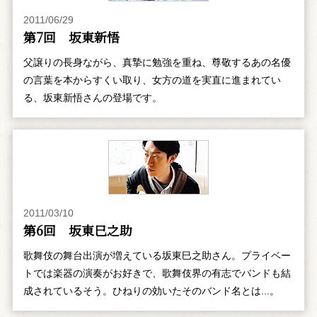
2011/06/29
第7回 坂東新悟
父譲りの長身ながら、真摯に勉強を重ね、尊敬するあの名優
の言葉を本からすくい取り、女方の道を実直に進まれてい
る、坂東新悟さんの登場です。
2011/03/10
第6回 坂東巳之助
歌舞伎の舞台出演が増えている坂東巳之助さん。プライベー
トでは楽器の演奏がお好きで、歌舞伎界の有志でバンドも結
成されているそう。ひねりの効いたそのバンド名とは...。