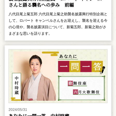
さんと語る襲名への歩み 前編
八代目尾上菊五郎 六代目尾上菊之助襲名披露興行特別企画と
して、ロバート キャンベルさんをお迎えし、襲名を迎える今
の心境や、襲名披露演目について、新菊五郎、新菊之助がさ
まざまな思いを語ります。
2024/05/31
あなたに一問一答 中村時蔵