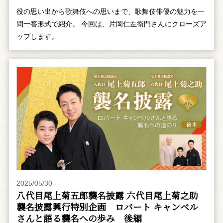
役の思い出から歌舞伎への思いまで、歌舞伎俳優の魅力を一
問一答形式で紹介。 今回は、片岡仁左衛門さんにクローズア
ップします。
2025/05/30
八代目尾上菊五郎襲名披露 六代目尾上菊之助
襲名披露興行特別企画 ――ロバート キャンベル
さんと語る襲名への歩み 後編