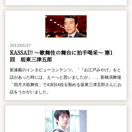
2012/01/27
KASSAI!! ～歌舞伎の舞台に拍手喝采～ 第1
回 坂東三津五郎
新連載のインタビューコンテンツ。「『お江戸みやげ』をと
話があった時には、えーっと思いましたが」…。新橋演舞場
「四月大歌舞伎」で4演目4役を勤める坂東三津五郎さんにお
話をうかがいました。