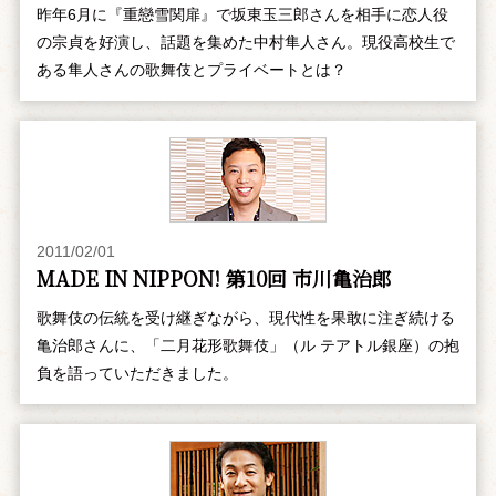
昨年6月に『重戀雪関扉』で坂東玉三郎さんを相手に恋人役
の宗貞を好演し、話題を集めた中村隼人さん。現役高校生で
ある隼人さんの歌舞伎とプライベートとは？
2011/02/01
MADE IN NIPPON! 第10回 市川亀治郎
歌舞伎の伝統を受け継ぎながら、現代性を果敢に注ぎ続ける
亀治郎さんに、「二月花形歌舞伎」（ル テアトル銀座）の抱
負を語っていただきました。