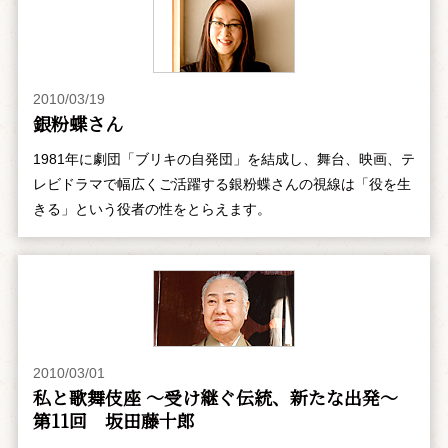
2010/03/19
銀粉蝶さん
1981年に劇団「ブリキの自発団」を結成し、舞台、映画、テ
レビドラマで幅広くご活躍する銀粉蝶さんの視線は「役を生
きる」という役者の性をとらえます。
2010/03/01
私と歌舞伎座 ～受け継ぐ伝統、新たな出発～
第11回 坂田藤十郎