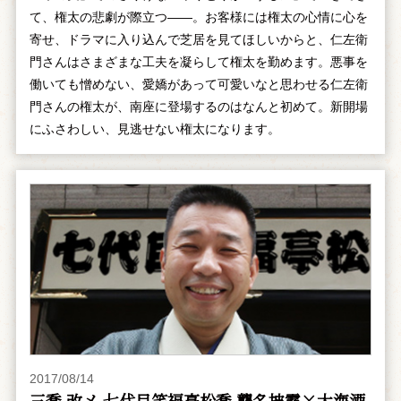
て、権太の悲劇が際立つ――。お客様には権太の心情に心を
寄せ、ドラマに入り込んで芝居を見てほしいからと、仁左衛
門さんはさまざまな工夫を凝らして権太を勤めます。悪事を
働いても憎めない、愛嬌があって可愛いなと思わせる仁左衛
門さんの権太が、南座に登場するのはなんと初めて。新開場
にふさわしい、見逃せない権太になります。
2017/08/14
三喬 改メ 七代目笑福亭松喬 襲名披露×大海酒