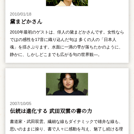
2010/01/18
黛まどかさん
2010年最初のゲストは、俳人の黛まどかさんです。女性なら
ではの感性を17音に織り込んだ句は 多くの人の「日本人
魂」を揺さぶります。水面に一滴の雫が落ちたかのように、
静かに、しかしどこまでも広がる句の世界観―。
2007/10/05
伝統は進化する 武田双雲の書の力
書道家・武田双雲。繊細な線もダイナミックで雄弁な線も、
思いのままに操り、書で人々に感動を与え、魅了し続ける理