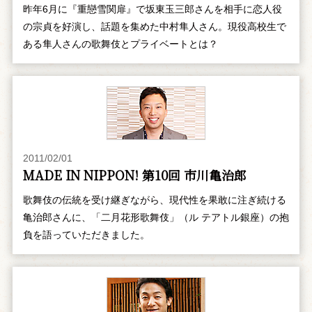
昨年6月に『重戀雪関扉』で坂東玉三郎さんを相手に恋人役
の宗貞を好演し、話題を集めた中村隼人さん。現役高校生で
ある隼人さんの歌舞伎とプライベートとは？
2011/02/01
MADE IN NIPPON! 第10回 市川亀治郎
歌舞伎の伝統を受け継ぎながら、現代性を果敢に注ぎ続ける
亀治郎さんに、「二月花形歌舞伎」（ル テアトル銀座）の抱
負を語っていただきました。