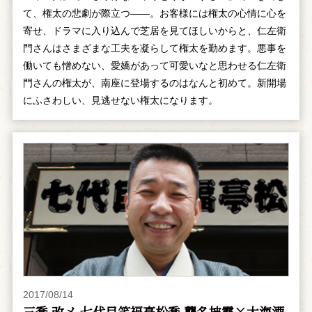
て、権太の悲劇が際立つ――。お客様には権太の心情に心を
寄せ、ドラマに入り込んで芝居を見てほしいからと、仁左衛
門さんはさまざまな工夫を凝らして権太を勤めます。悪事を
働いても憎めない、愛嬌があって可愛いなと思わせる仁左衛
門さんの権太が、南座に登場するのはなんと初めて。新開場
にふさわしい、見逃せない権太になります。
2017/08/14
三喬 改メ 七代目笑福亭松喬 襲名披露×大海酒