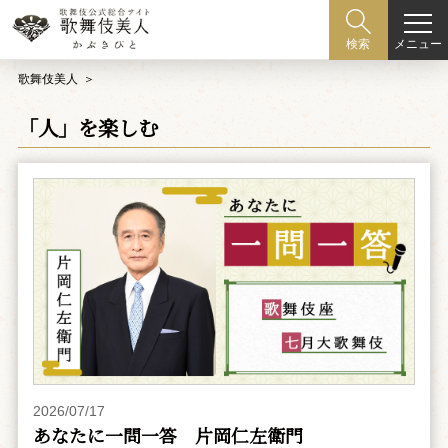
メニュー
検索
歌舞伎美人
「人」を楽しむ
2026/07/17
あなたに一問一答 片岡仁左衛門