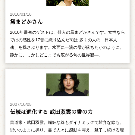
2010/01/18
黛まどかさん
2010年最初のゲストは、俳人の黛まどかさんです。女性なら
ではの感性を17音に織り込んだ句は 多くの人の「日本人
魂」を揺さぶります。水面に一滴の雫が落ちたかのように、
静かに、しかしどこまでも広がる句の世界観―。
2007/10/05
伝統は進化する 武田双雲の書の力
書道家・武田双雲。繊細な線もダイナミックで雄弁な線も、
思いのままに操り、書で人々に感動を与え、魅了し続ける理