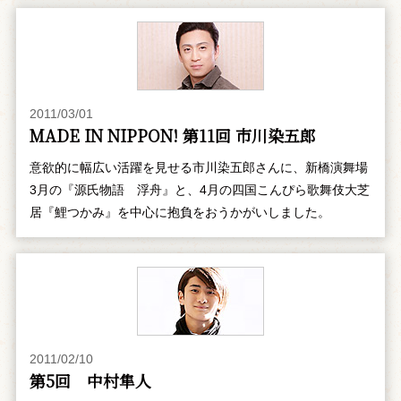
2011/03/01
MADE IN NIPPON! 第11回 市川染五郎
意欲的に幅広い活躍を見せる市川染五郎さんに、新橋演舞場
3月の『源氏物語 浮舟』と、4月の四国こんぴら歌舞伎大芝
居『鯉つかみ』を中心に抱負をおうかがいしました。
2011/02/10
第5回 中村隼人