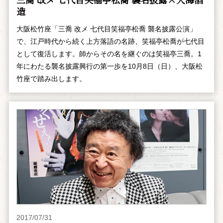
造
大阪松竹座「三喬 改メ 七代目笑福亭松喬 襲名披露公演」
で、江戸時代から続く上方落語の名跡、笑福亭松喬が七代目
として復活します。師からその名を継ぐのは笑福亭三喬。1
年にわたる襲名披露興行の第一歩を10月8日（日）、大阪松
竹座で踏み出します。
2017/07/31