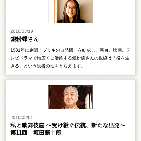
2010/03/19
銀粉蝶さん
1981年に劇団「ブリキの自発団」を結成し、舞台、映画、テ
レビドラマで幅広くご活躍する銀粉蝶さんの視線は「役を生
きる」という役者の性をとらえます。
2010/03/01
私と歌舞伎座 ～受け継ぐ伝統、新たな出発～
第11回 坂田藤十郎