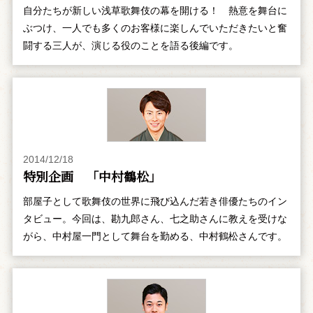
自分たちが新しい浅草歌舞伎の幕を開ける！ 熱意を舞台に
ぶつけ、一人でも多くのお客様に楽しんでいただきたいと奮
闘する三人が、演じる役のことを語る後編です。
2014/12/18
特別企画 「中村鶴松」
部屋子として歌舞伎の世界に飛び込んだ若き俳優たちのイン
タビュー。今回は、勘九郎さん、七之助さんに教えを受けな
がら、中村屋一門として舞台を勤める、中村鶴松さんです。