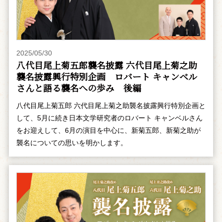
2025/05/30
八代目尾上菊五郎襲名披露 六代目尾上菊之助
襲名披露興行特別企画 ――ロバート キャンベル
さんと語る襲名への歩み 後編
八代目尾上菊五郎 六代目尾上菊之助襲名披露興行特別企画と
して、5月に続き日本文学研究者のロバート キャンベルさん
をお迎えして、6月の演目を中心に、新菊五郎、新菊之助が
襲名についての思いを明かします。