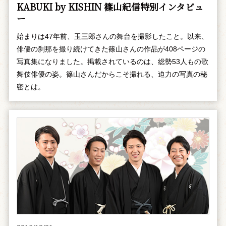
KABUKI by KISHIN 篠山紀信特別インタビュ
ー
始まりは47年前、玉三郎さんの舞台を撮影したこと。以来、
俳優の刹那を撮り続けてきた篠山さんの作品が408ページの
写真集になりました。掲載されているのは、総勢53人もの歌
舞伎俳優の姿。篠山さんだからこそ撮れる、迫力の写真の秘
密とは。