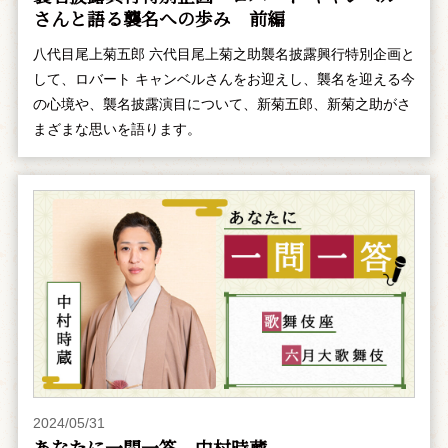
さんと語る襲名への歩み 前編
八代目尾上菊五郎 六代目尾上菊之助襲名披露興行特別企画と
して、ロバート キャンベルさんをお迎えし、襲名を迎える今
の心境や、襲名披露演目について、新菊五郎、新菊之助がさ
まざまな思いを語ります。
2024/05/31
あなたに一問一答 中村時蔵