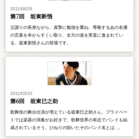
2011/06/29
第7回 坂東新悟
父譲りの長身ながら、真摯に勉強を重ね、尊敬するあの名優
の言葉を本からすくい取り、女方の道を実直に進まれてい
る、坂東新悟さんの登場です。
2011/03/10
第6回 坂東巳之助
歌舞伎の舞台出演が増えている坂東巳之助さん。プライベー
トでは楽器の演奏がお好きで、歌舞伎界の有志でバンドも結
成されているそう。ひねりの効いたそのバンド名とは...。