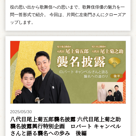
役の思い出から歌舞伎への思いまで、歌舞伎俳優の魅力を一
問一答形式で紹介。 今回は、片岡仁左衛門さんにクローズア
ップします。
2025/05/30
八代目尾上菊五郎襲名披露 六代目尾上菊之助
襲名披露興行特別企画 ――ロバート キャンベル
さんと語る襲名への歩み 後編