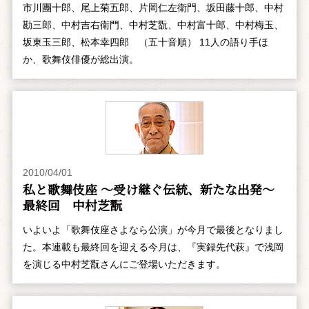
市川團十郎、尾上菊五郎、片岡仁左衛門、坂田藤十郎、中村
勘三郎、中村吉右衛門、中村芝翫、中村富十郎、中村梅玉、
坂東玉三郎、松本幸四郎 （五十音順） 11人の語り手ほ
か、歌舞伎俳優が総出演。
2010/04/01
私と歌舞伎座 ～受け継ぐ伝統、新たな出発～
最終回 中村芝翫
いよいよ「歌舞伎座さよなら公演」が今月で最後となりまし
た。本連載も最終回を迎える今月は、『実録先代萩』で浅岡
を演じる中村芝翫さんにご登場いただきます。