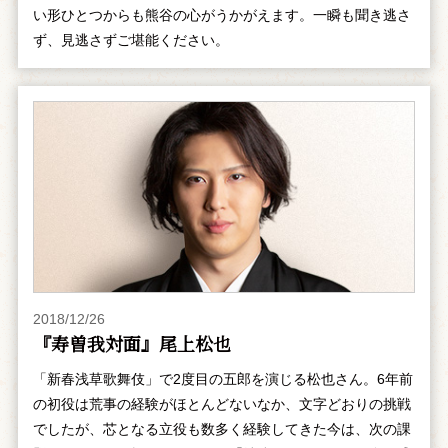
い形ひとつからも熊谷の心がうかがえます。一瞬も聞き逃さ
ず、見逃さずご堪能ください。
2018/12/26
『寿曽我対面』尾上松也
「新春浅草歌舞伎」で2度目の五郎を演じる松也さん。6年前
の初役は荒事の経験がほとんどないなか、文字どおりの挑戦
でしたが、芯となる立役も数多く経験してきた今は、次の課