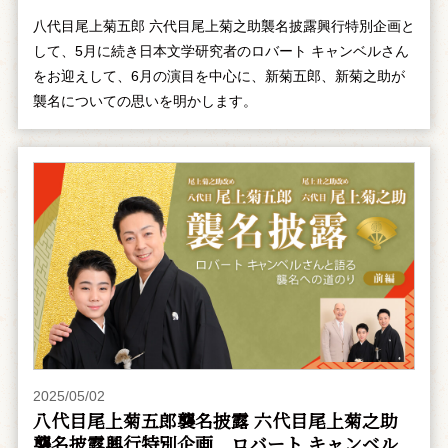
八代目尾上菊五郎 六代目尾上菊之助襲名披露興行特別企画と
して、5月に続き日本文学研究者のロバート キャンベルさん
をお迎えして、6月の演目を中心に、新菊五郎、新菊之助が
襲名についての思いを明かします。
2025/05/02
八代目尾上菊五郎襲名披露 六代目尾上菊之助
襲名披露興行特別企画 ――ロバート キャンベル