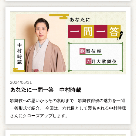
2024/05/31
あなたに一問一答 中村時蔵
歌舞伎への思いからその素顔まで、歌舞伎俳優の魅力を一問
一答形式で紹介。 今回は、六代目として襲名される中村時蔵
さんにクローズアップします。