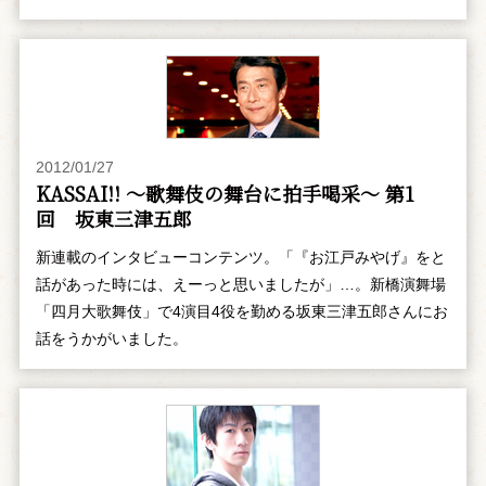
2012/01/27
KASSAI!! ～歌舞伎の舞台に拍手喝采～ 第1
回 坂東三津五郎
新連載のインタビューコンテンツ。「『お江戸みやげ』をと
話があった時には、えーっと思いましたが」…。新橋演舞場
「四月大歌舞伎」で4演目4役を勤める坂東三津五郎さんにお
話をうかがいました。