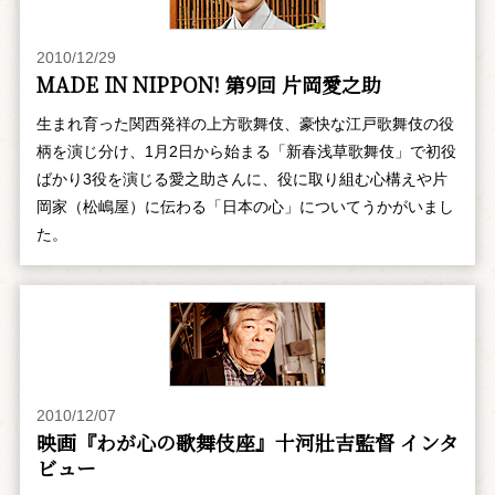
2010/12/29
MADE IN NIPPON! 第9回 片岡愛之助
生まれ育った関西発祥の上方歌舞伎、豪快な江戸歌舞伎の役
柄を演じ分け、1月2日から始まる「新春浅草歌舞伎」で初役
ばかり3役を演じる愛之助さんに、役に取り組む心構えや片
岡家（松嶋屋）に伝わる「日本の心」についてうかがいまし
た。
2010/12/07
映画『わが心の歌舞伎座』十河壯吉監督 インタ
ビュー