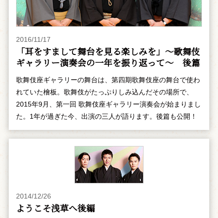
2016/11/17
「耳をすまして舞台を見る楽しみを」～歌舞伎
ギャラリー演奏会の一年を振り返って～ 後篇
歌舞伎座ギャラリーの舞台は、第四期歌舞伎座の舞台で使わ
れていた檜板。歌舞伎がたっぷりしみ込んだその場所で、
2015年9月、第一回 歌舞伎座ギャラリー演奏会が始まりまし
た。1年が過ぎた今、出演の三人が語ります。後篇も公開！
2014/12/26
ようこそ浅草へ――後編