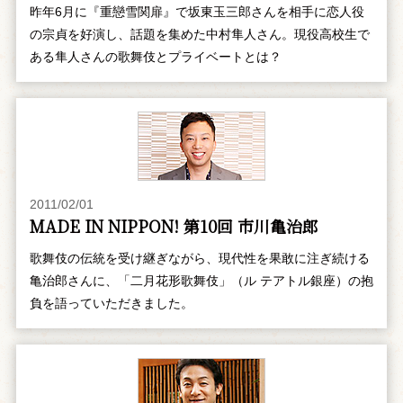
昨年6月に『重戀雪関扉』で坂東玉三郎さんを相手に恋人役
の宗貞を好演し、話題を集めた中村隼人さん。現役高校生で
ある隼人さんの歌舞伎とプライベートとは？
2011/02/01
MADE IN NIPPON! 第10回 市川亀治郎
歌舞伎の伝統を受け継ぎながら、現代性を果敢に注ぎ続ける
亀治郎さんに、「二月花形歌舞伎」（ル テアトル銀座）の抱
負を語っていただきました。