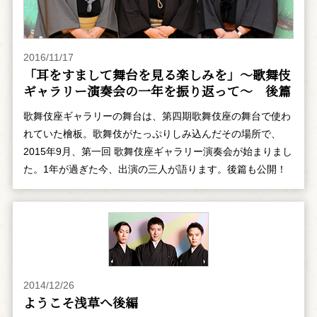
2016/11/17
「耳をすまして舞台を見る楽しみを」～歌舞伎
ギャラリー演奏会の一年を振り返って～ 後篇
歌舞伎座ギャラリーの舞台は、第四期歌舞伎座の舞台で使わ
れていた檜板。歌舞伎がたっぷりしみ込んだその場所で、
2015年9月、第一回 歌舞伎座ギャラリー演奏会が始まりまし
た。1年が過ぎた今、出演の三人が語ります。後篇も公開！
2014/12/26
ようこそ浅草へ――後編