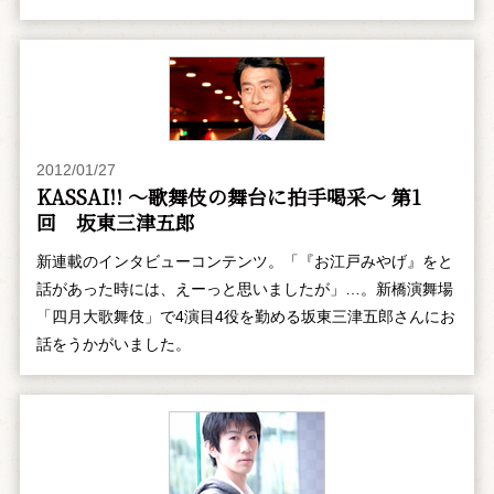
2012/01/27
KASSAI!! ～歌舞伎の舞台に拍手喝采～ 第1
回 坂東三津五郎
新連載のインタビューコンテンツ。「『お江戸みやげ』をと
話があった時には、えーっと思いましたが」…。新橋演舞場
「四月大歌舞伎」で4演目4役を勤める坂東三津五郎さんにお
話をうかがいました。