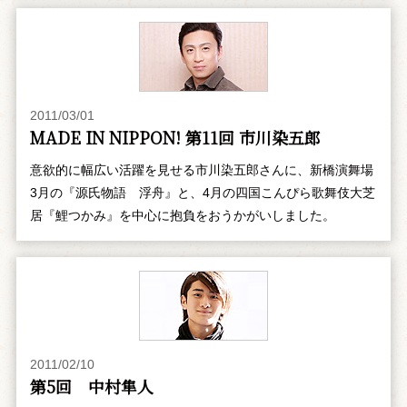
2011/03/01
MADE IN NIPPON! 第11回 市川染五郎
意欲的に幅広い活躍を見せる市川染五郎さんに、新橋演舞場
3月の『源氏物語 浮舟』と、4月の四国こんぴら歌舞伎大芝
居『鯉つかみ』を中心に抱負をおうかがいしました。
2011/02/10
第5回 中村隼人