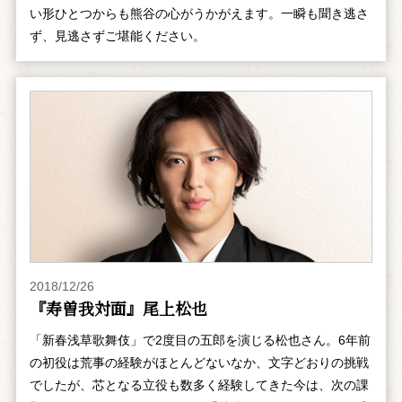
い形ひとつからも熊谷の心がうかがえます。一瞬も聞き逃さ
ず、見逃さずご堪能ください。
2018/12/26
『寿曽我対面』尾上松也
「新春浅草歌舞伎」で2度目の五郎を演じる松也さん。6年前
の初役は荒事の経験がほとんどないなか、文字どおりの挑戦
でしたが、芯となる立役も数多く経験してきた今は、次の課