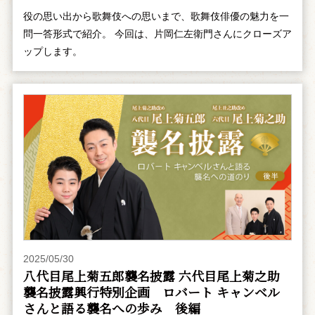
役の思い出から歌舞伎への思いまで、歌舞伎俳優の魅力を一
問一答形式で紹介。 今回は、片岡仁左衛門さんにクローズア
ップします。
2025/05/30
八代目尾上菊五郎襲名披露 六代目尾上菊之助
襲名披露興行特別企画 ――ロバート キャンベル
さんと語る襲名への歩み 後編