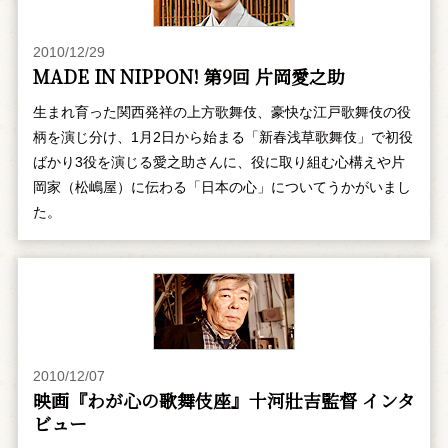
2010/12/29
MADE IN NIPPON! 第9回 片岡愛之助
生まれ育った関西発祥の上方歌舞伎、豪快な江戸歌舞伎の役
柄を演じ分け、1月2日から始まる「新春浅草歌舞伎」で初役
ばかり3役を演じる愛之助さんに、役に取り組む心構えや片
岡家（松嶋屋）に伝わる「日本の心」についてうかがいまし
た。
2010/12/07
映画『わが心の歌舞伎座』十河壯吉監督 インタ
ビュー