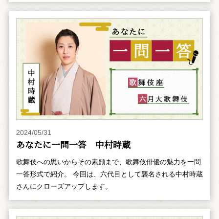
2024/05/31
あなたに一問一答 中村時蔵
歌舞伎への思いからその素顔まで、歌舞伎俳優の魅力を一問
一答形式で紹介。 今回は、六代目として襲名される中村時蔵
さんにクローズアップします。