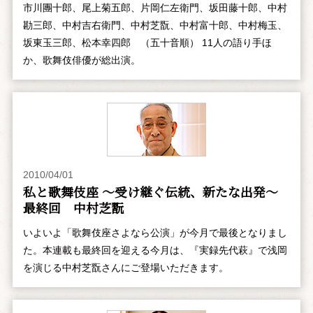
市川團十郎、尾上菊五郎、片岡仁左衛門、坂田藤十郎、中村
勘三郎、中村吉右衛門、中村芝翫、中村富十郎、中村梅玉、
坂東玉三郎、松本幸四郎 （五十音順） 11人の語り手ほ
か、歌舞伎俳優が総出演。
2010/04/01
私と歌舞伎座 ～受け継ぐ伝統、新たな出発～
最終回 中村芝翫
いよいよ「歌舞伎座さよなら公演」が今月で最後となりまし
た。本連載も最終回を迎える今月は、『実録先代萩』で浅岡
を演じる中村芝翫さんにご登場いただきます。