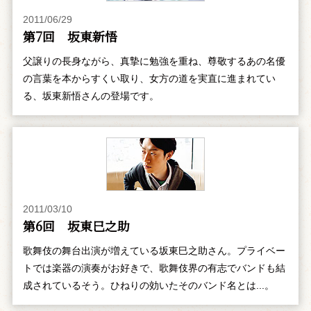
2011/06/29
第7回 坂東新悟
父譲りの長身ながら、真摯に勉強を重ね、尊敬するあの名優
の言葉を本からすくい取り、女方の道を実直に進まれてい
る、坂東新悟さんの登場です。
2011/03/10
第6回 坂東巳之助
歌舞伎の舞台出演が増えている坂東巳之助さん。プライベー
トでは楽器の演奏がお好きで、歌舞伎界の有志でバンドも結
成されているそう。ひねりの効いたそのバンド名とは...。