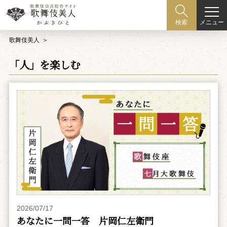
メニュー
検索
歌舞伎美人
「人」を楽しむ
2026/07/17
あなたに一問一答 片岡仁左衛門