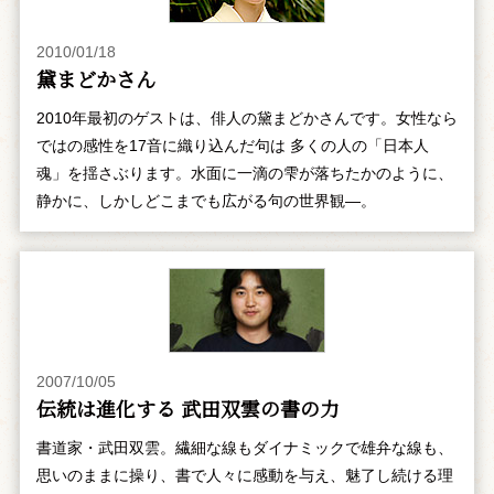
2010/01/18
黛まどかさん
2010年最初のゲストは、俳人の黛まどかさんです。女性なら
ではの感性を17音に織り込んだ句は 多くの人の「日本人
魂」を揺さぶります。水面に一滴の雫が落ちたかのように、
静かに、しかしどこまでも広がる句の世界観―。
2007/10/05
伝統は進化する 武田双雲の書の力
書道家・武田双雲。繊細な線もダイナミックで雄弁な線も、
思いのままに操り、書で人々に感動を与え、魅了し続ける理