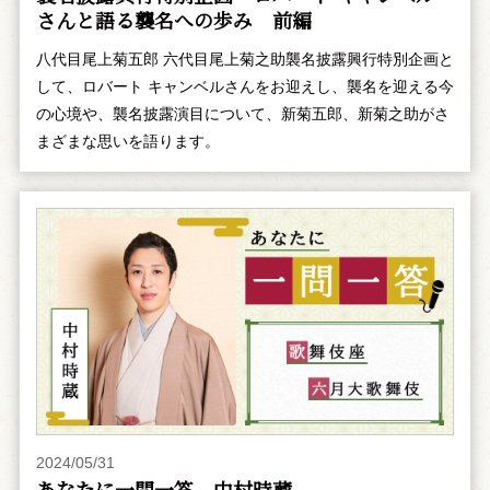
さんと語る襲名への歩み 前編
八代目尾上菊五郎 六代目尾上菊之助襲名披露興行特別企画と
して、ロバート キャンベルさんをお迎えし、襲名を迎える今
の心境や、襲名披露演目について、新菊五郎、新菊之助がさ
まざまな思いを語ります。
2024/05/31
あなたに一問一答 中村時蔵