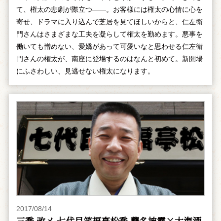
て、権太の悲劇が際立つ――。お客様には権太の心情に心を
寄せ、ドラマに入り込んで芝居を見てほしいからと、仁左衛
門さんはさまざまな工夫を凝らして権太を勤めます。悪事を
働いても憎めない、愛嬌があって可愛いなと思わせる仁左衛
門さんの権太が、南座に登場するのはなんと初めて。新開場
にふさわしい、見逃せない権太になります。
2017/08/14
三喬 改メ 七代目笑福亭松喬 襲名披露×大海酒