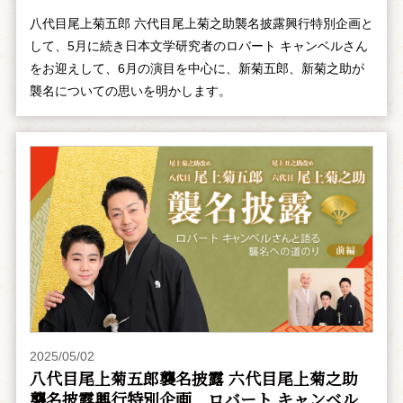
八代目尾上菊五郎 六代目尾上菊之助襲名披露興行特別企画と
して、5月に続き日本文学研究者のロバート キャンベルさん
をお迎えして、6月の演目を中心に、新菊五郎、新菊之助が
襲名についての思いを明かします。
2025/05/02
八代目尾上菊五郎襲名披露 六代目尾上菊之助
襲名披露興行特別企画 ――ロバート キャンベル