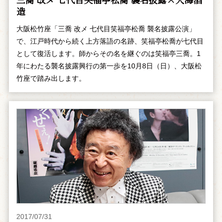
造
大阪松竹座「三喬 改メ 七代目笑福亭松喬 襲名披露公演」
で、江戸時代から続く上方落語の名跡、笑福亭松喬が七代目
として復活します。師からその名を継ぐのは笑福亭三喬。1
年にわたる襲名披露興行の第一歩を10月8日（日）、大阪松
竹座で踏み出します。
2017/07/31