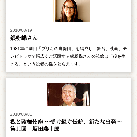
2010/03/19
銀粉蝶さん
1981年に劇団「ブリキの自発団」を結成し、舞台、映画、テ
レビドラマで幅広くご活躍する銀粉蝶さんの視線は「役を生
きる」という役者の性をとらえます。
2010/03/01
私と歌舞伎座 ～受け継ぐ伝統、新たな出発～
第11回 坂田藤十郎