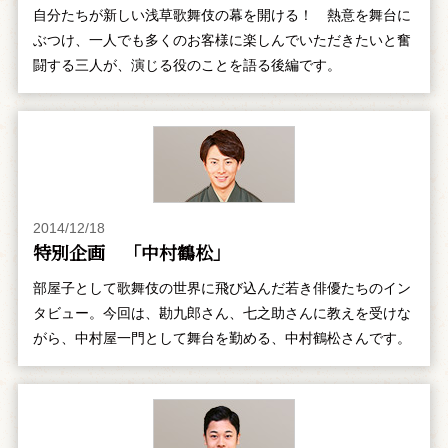
自分たちが新しい浅草歌舞伎の幕を開ける！ 熱意を舞台に
ぶつけ、一人でも多くのお客様に楽しんでいただきたいと奮
闘する三人が、演じる役のことを語る後編です。
2014/12/18
特別企画 「中村鶴松」
部屋子として歌舞伎の世界に飛び込んだ若き俳優たちのイン
タビュー。今回は、勘九郎さん、七之助さんに教えを受けな
がら、中村屋一門として舞台を勤める、中村鶴松さんです。