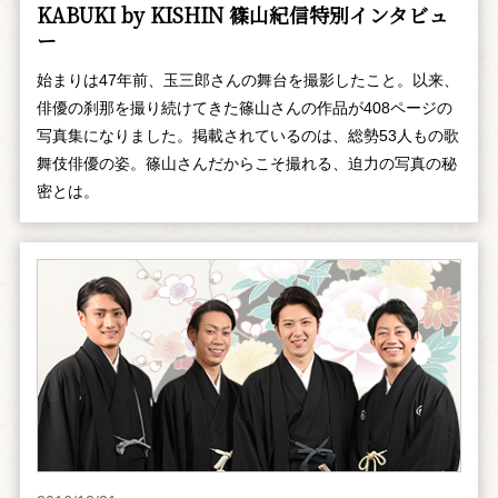
KABUKI by KISHIN 篠山紀信特別インタビュ
ー
始まりは47年前、玉三郎さんの舞台を撮影したこと。以来、
俳優の刹那を撮り続けてきた篠山さんの作品が408ページの
写真集になりました。掲載されているのは、総勢53人もの歌
舞伎俳優の姿。篠山さんだからこそ撮れる、迫力の写真の秘
密とは。