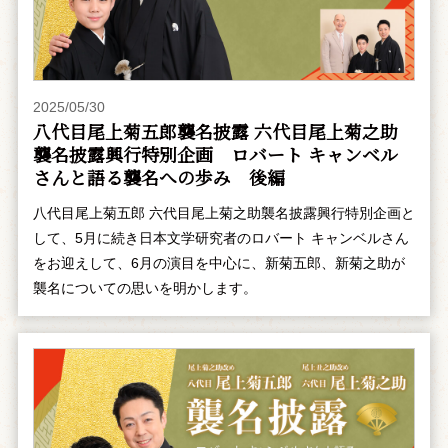
2025/05/30
八代目尾上菊五郎襲名披露 六代目尾上菊之助
襲名披露興行特別企画 ――ロバート キャンベル
さんと語る襲名への歩み 後編
八代目尾上菊五郎 六代目尾上菊之助襲名披露興行特別企画と
して、5月に続き日本文学研究者のロバート キャンベルさん
をお迎えして、6月の演目を中心に、新菊五郎、新菊之助が
襲名についての思いを明かします。