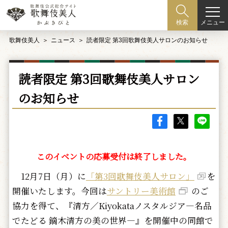
メニュー
検索
歌舞伎美人
ニュース
読者限定 第3回歌舞伎美人サロンのお知らせ
読者限定 第3回歌舞伎美人サロン
のお知らせ
このイベントの応募受付は終了しました。
12月7日（月）に
「第3回歌舞伎美人サロン」
を
開催いたします。今回は
サントリー美術館
のご
協力を得て、『清方／Kiyokataノスタルジア―名品
でたどる 鏑木清方の美の世界―』を開催中の同館で