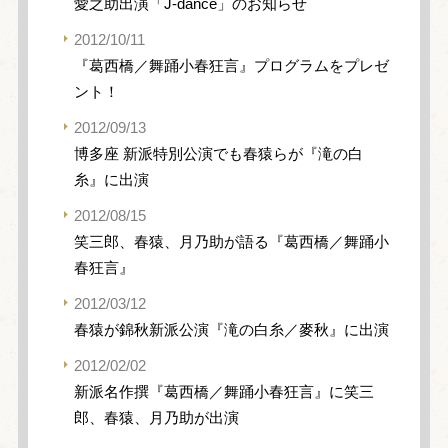
愛之助出演「J-dance」のお知らせ
2012/10/11
『葛西橋／舞踊小春狂言』プログラムをプレゼ
ント！
2012/09/13
博多座 新派特別公演でも春猿らが『滝の白
糸』に出演
2012/08/15
笑三郎、春猿、月乃助が語る『葛西橋／舞踊小
春狂言』
2012/03/12
春猿が錦秋新派公演『滝の白糸／麥秋』に出演
2012/02/02
新派名作撰『葛西橋／舞踊小春狂言』に笑三
郎、春猿、月乃助が出演