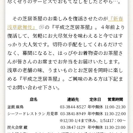
尽くせりのサービスでおもてなしをしたとやら…。
その芝居茶屋のお楽しみを復活させたのが
『新春
浅草歌舞伎』
の『平成之芝居茶屋』。４年前より
復活して、気軽にお大尽気分を味わえると今ではす
っかり大人気です。切符の手配をしてくれるだけで
なく、幕間になると、はっぴやお着物姿のお茶屋さ
んが皆さんのお席までお弁当をお届けいたします。
浅草の老舗の味、うまいものとお芝居を同時に楽し
める『平成之芝居茶屋』。ご興味のある方は下記ま
でお問い合わせ下さい。
店名
連絡先
定休日
営業時間
釜飯 麻鳥
03-3844-8527
年中無休
11:00-21:30
シーフードレストラン 月見草
03-3841-8949
年中無休
11:30-22:00
※12/30-1/4まで休み、1/5は17：00～
炭火会席 蔵
03-3847-1129
年中無休
11:30-23:00