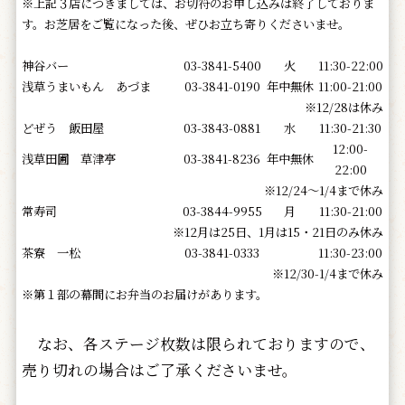
※上記３店につきましては、お切符のお申し込みは終了しておりま
す。
お芝居をご覧になった後、ぜひお立ち寄りくださいませ。
神谷バー
03-3841-5400
火
11:30-22:00
浅草うまいもん あづま
03-3841-0190
年中無休
11:00-21:00
※12/28は休み
どぜう 飯田屋
03-3843-0881
水
11:30-21:30
12:00-
浅草田圃 草津亭
03-3841-8236
年中無休
22:00
※12/24～1/4まで休み
常寿司
03-3844-9955
月
11:30-21:00
※12月は25日、1月は15・21日のみ休み
茶寮 一松
03-3841-0333
11:30-23:00
※12/30-1/4まで休み
※第１部の幕間にお弁当のお届けがあります。
なお、各ステージ枚数は限られておりますので、
売り切れの場合はご了承くださいませ。