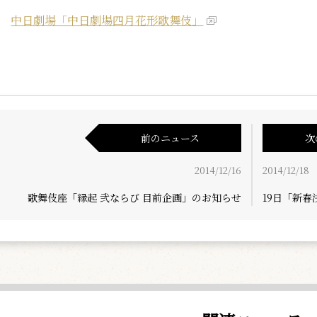
中日劇場「中日劇場四月花形歌舞伎」
前のニュース
次
2014/12/16
2014/12/18
歌舞伎座「縁起 弐ならび 目前企画」のお知らせ
19日「新