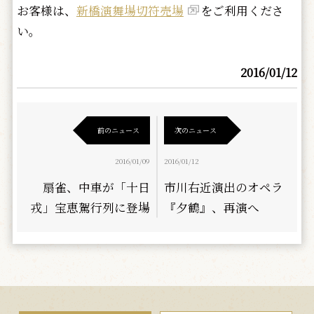
お客様は、
新橋演舞場切符売場
をご利用くださ
い。
2016/01/12
前のニュース
次のニュース
2016/01/09
2016/01/12
扇雀、中車が「十日
市川右近演出のオペラ
戎」宝恵駕行列に登場
『夕鶴』、再演へ