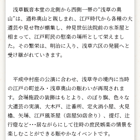
浅草観音本堂の北側から西側一帯の“浅草の奥
山”は、通称奥山と親しまれ、江戸時代から各種の大
道芸や見せ物が蝟集し、仲見世伝法院前の水茶屋と
相まって、江戸町民の慰楽の場所として栄えまし
た。その繁栄は、明治に入り、浅草六区の発展へと
受け継がれていきます。
平成中村座の公演に合わせ、浅草寺の境内に当時
の江戸の町並み・浅草奥山の賑わいが再現されま
す。会場施設の装飾はもとより、のぼり旗、色々な
大道芸の実演、大木戸、辻番所、定火消小屋、火見
櫓、矢場、江戸風茶屋（店屋50店余り）、提灯、辻
行燈など･･･居ながらにして往時の庶民娯楽の情景を
楽しむことができる賑やかなイベントです。