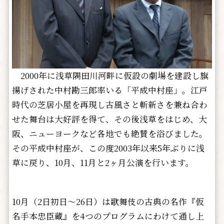
2000年に浅草隅田川河畔に仮設の劇場を建設し旗
揚げされた中村勘三郎率いる「平成中村座」。江戸
時代の芝居小屋を再現し古風さと斬新さを兼ね合わ
せた舞台は大好評を得て、その後浅草をはじめ、大
阪、ニューヨークなど各地でも絶賛を浴びました。
その平成中村座が、この度2003年以来5年ぶりに浅
草に戻り、10月、11月と2ヶ月公演を行います。
10月（2日初日～26日）は歌舞伎の古典の名作『仮
名手本忠臣蔵』を4つのプログラムにわけて通し上