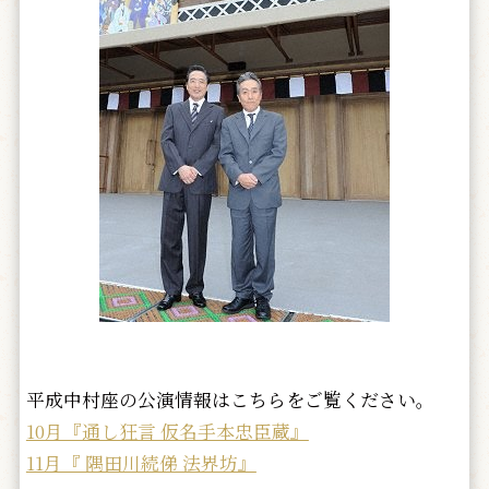
平成中村座の公演情報はこちらをご覧ください。
10月『通し狂言 仮名手本忠臣蔵』
11月『 隅田川続俤 法界坊』