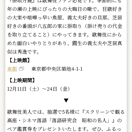
『掛取万歳』は歌舞伎ファン必見です。季節的にも
年の瀬の上映にぴったりの大晦日の噺で、狂歌好き
の大家や喧嘩っ早い魚屋、義太夫好きの旦那、芝居
好きの番頭が八五郎の家に掛取り（掛け売りの代金
を取り立てること）にやってきます。歌舞伎にから
めた面白いやりとりがあり、圓生の義太夫や芝居真
似は秀逸です。
【上映館】
東劇
東京都中央区築地4-1-1
【上映期間】
12月11日（土）～24日（金）
▼
歌舞伎美人では、抽選で5名様に『スクリーンで観る
高座・シネマ落語「落語研究会 昭和の名人」』の
ペア鑑賞券をプレゼントいたします。ぜひ、ふるっ