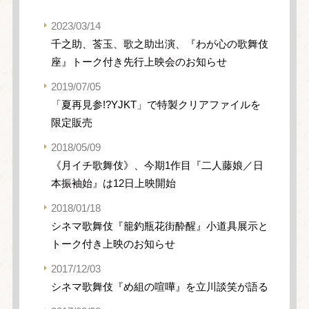
2023/03/14
千之助、莟玉、歌之助出演、『わが心の歌舞伎
座』トーク付き先行上映会のお知らせ
2019/07/05
「夏再見参!?YJKT」で特製クリアファイルを
限定販売
2018/05/09
《月イチ歌舞伎》、今期1作目『二人藤娘／日
本振袖始』は12日上映開始
2018/01/18
シネマ歌舞伎『籠釣瓶花街酔醒』小道具展示と
トーク付き上映のお知らせ
2017/12/03
シネマ歌舞伎『め組の喧嘩』を立川談笑が語る