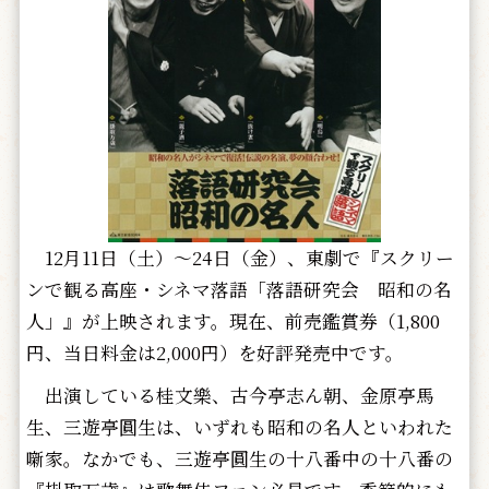
12月11日（土）～24日（金）、東劇で『スクリー
ンで観る高座・シネマ落語「落語研究会 昭和の名
人」』が上映されます。現在、前売鑑賞券（1,800
円、当日料金は2,000円）を好評発売中です。
出演している桂文樂、古今亭志ん朝、金原亭馬
生、三遊亭圓生は、いずれも昭和の名人といわれた
噺家。なかでも、三遊亭圓生の十八番中の十八番の