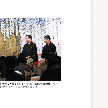
夜 舞踊と芝居と長唄と」では、松緑が杵屋勝輔（写真
同中央）のゲスト二人を迎えました