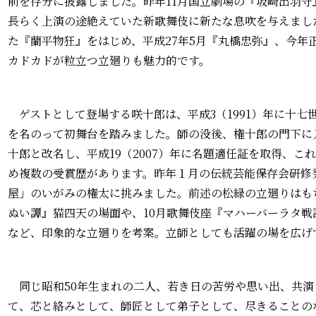
前を存分に披露しました。昨年11月国立劇場の『坂崎出羽
長らく上演の途絶えていた新歌舞伎に新たな息吹を与えまし
た『蘭平物狂』をはじめ、平成27年5月『丸橋忠弥』、今年
カドカドが粒立つ立廻りも魅力的です。
ゲストとして登場する咲十郎は、平成3（1991）年に十七
を名のって初舞台を踏みました。師の没後、権十郎の門下に入っ
十郎と改名し、平成19（2007）年に名題適任証を取得、こ
め複数の受賞歴があります。昨年１月の伝統芸能保存会研修
屋」のいがみの権太に挑みました。前述の松緑の立廻りはも
ぬい譚』猫四天の場面や、10月歌舞伎座『マハーバーラタ
など、印象的な立廻りを考案。立師としても活躍の場を広げ
同じ昭和50年生まれの二人、若き日の苦労や思い出、共演
て、芯と絡みとして、師匠として弟子として、尽きることの