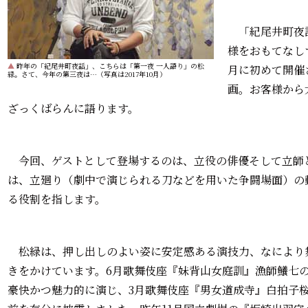
「紀尾井町夜
様をおもてなし
▲
昨年の「紀尾井町夜話」、こちらは「第一夜 一人語り」の松
月に初めて開催
緑。さて、今年の第三夜は…（写真は2017年10月）
画。お客様から
ざっくばらんに語ります。
今回、ゲストとして登場するのは、立役の俳優そして立師
は、立廻り（劇中で演じられる刀などを用いた争闘場面）の
る役割を指します。
松緑は、押し出しのよい姿に安定感ある演技力、なにより
きをかけています。6月歌舞伎座『妹背山女庭訓』漁師鱶七
豪快かつ魅力的に演じ、3月歌舞伎座『男女道成寺』白拍子