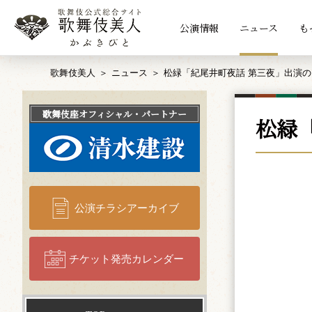
公演情報
ニュース
も
歌舞伎美人
ニュース
松緑「紀尾井町夜話 第三夜」出演
歌舞伎座
オフィシャル・パートナー
松緑
公演チラシアーカイブ
チケット発売カレンダー