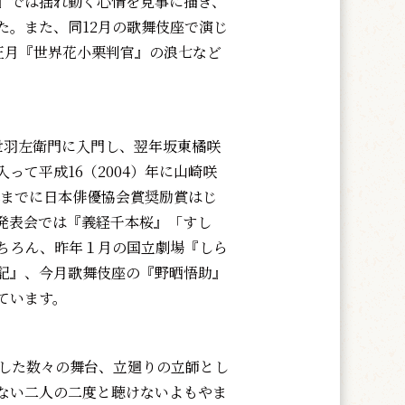
守』では揺れ動く心情を見事に描き、
た。また、同12月の歌舞伎座で演じ
正月『世界花小栗判官』の浪七など
世羽左衛門に入門し、翌年坂東橘咲
て平成16（2004）年に山崎咲
れまでに日本俳優協会賞奨励賞はじ
発表会では『義経千本桜』「すし
ちろん、昨年１月の国立劇場『しら
戦記』、今月歌舞伎座の『野晒悟助』
ています。
した数々の舞台、立廻りの立師とし
ない二人の二度と聴けないよもやま