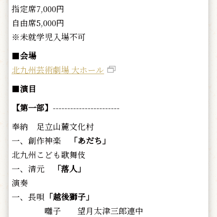
指定席7,000円
自由席5,000円
※未就学児入場不可
■
会場
北九州芸術劇場 大ホール
■
演目
【第一部】
-----------------------
奉納 足立山麓文化村
一、創作神楽
「あだち」
北九州こども歌舞伎
一、清元
「落人」
演奏
一、長唄
「越後獅子」
囃子 望月太津三郎連中