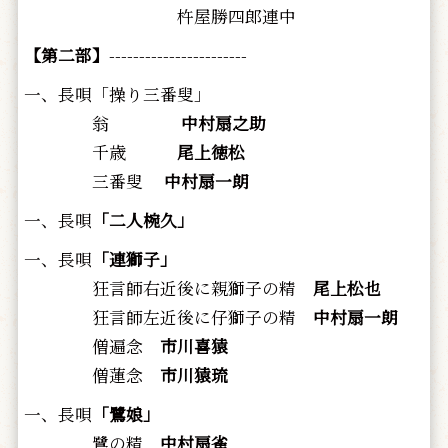
杵屋勝四郎連中
【第二部】
-----------------------
一、長唄「操り三番叟」
翁
中村扇之助
千歳
尾上徳松
三番叟
中村扇一朗
一、長唄
「二人椀久」
一、長唄
「連獅子」
狂言師右近後に親獅子の精
尾上松也
狂言師左近後に仔獅子の精
中村扇一朗
僧遍念
市川喜猿
僧蓮念
市川猿琉
一、長唄
「鷺娘」
鷺の精
中村扇雀