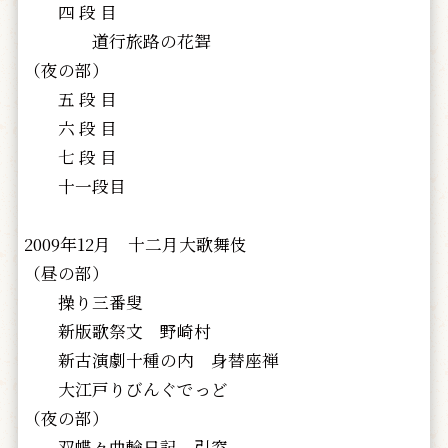
四 段 目
道行旅路の花聟
（夜の部）
五 段 目
六 段 目
七 段 目
十一段目
2009年12月 十二月大歌舞伎
（昼の部）
操り三番叟
新版歌祭文 野崎村
新古演劇十種の内 身替座禅
大江戸りびんぐでっど
（夜の部）
双蝶々曲輪日記 引窓