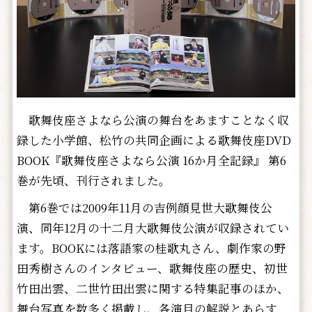
歌舞伎座さよなら公演の舞台をあますことなく収
録した小学館、松竹の共同企画による歌舞伎座DVD
BOOK『歌舞伎座さよなら公演 16か月全記録』 第6
巻が先頃、刊行されました。
第6巻では2009年11月の吉例顔見世大歌舞伎公
演、同年12月の十二月大歌舞伎公演が収録されてい
ます。BOOKには落語家の桂歌丸さん、劇作家の野
田秀樹さんのインタビュー、歌舞伎座の歴史、初世
竹田出雲、二世竹田出雲に関する特集記事のほか、
舞台写真を数多く掲載し、各演目の解説とあらす