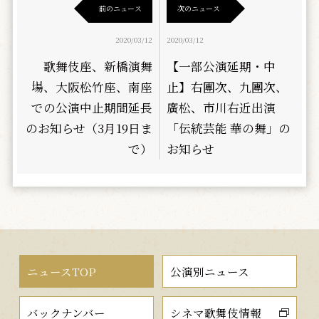
前のニュース
次のニュース
2020/03/12
2020/03/12
歌舞伎座、新橋演舞
【一部公演延期・中
場、大阪松竹座、南座
止】右團次、九團次、
での公演中止期間延長
廣松、市川右近出演
のお知らせ（3月19日ま
「伝統芸能 華の舞」の
で）
お知らせ
ニュースTOP
公演別ニュース
バックナンバー
シネマ歌舞伎情報