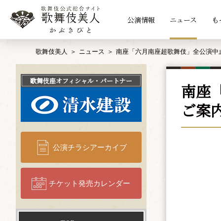
公演情報
ニュース
も
歌舞伎美人
ニュース
南座「六月南座超歌舞伎」全公演中
歌舞伎座
オフィシャル・パートナー
南座
ご案
公演チラシアーカイブ
チケット発売カレンダー