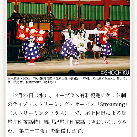
▲
平成18（2006）年9月歌舞伎座『菅原伝授手習鑑』「車引」で共演する三人。左より、
市川猿之助、松本幸四郎、尾上松緑
12月23日（水）、イープラス有料視聴チケット制
のライブ・ストリーミング・サービス「Streaming+
（ストリーミングプラス）」で、尾上松緑による紀
尾井町夜話特別編「紀尾井町家話（きおいちょうや
わ） 第二十二夜」を配信します。