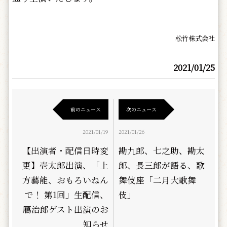
松竹株式会社
2021/01/25
前のニュース
次のニュース
2021/01/19
2021/01/26
【出演者・配信日時変
勘九郎、七之助、勘太
更】壱太郎出演、「上
郎、長三郎が語る、歌
方藝能、おもろいねん
舞伎座「二月大歌舞
で！ 第1回」生配信、
伎」
鴈治郎ゲスト出演のお
知らせ