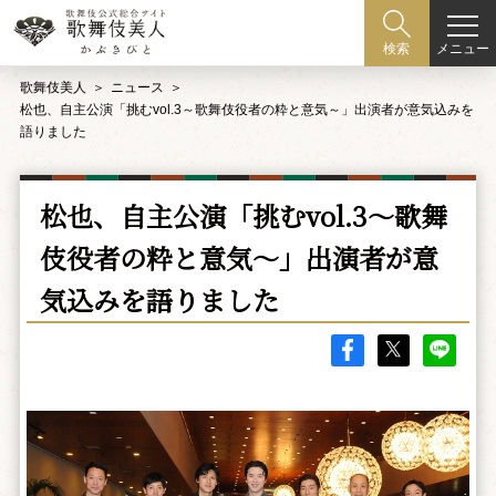
メニュー
検索
歌舞伎美人
ニュース
松也、自主公演「挑むvol.3～歌舞伎役者の粋と意気～」出演者が意気込みを
語りました
松也、自主公演「挑むvol.3～歌舞
伎役者の粋と意気～」出演者が意
気込みを語りました