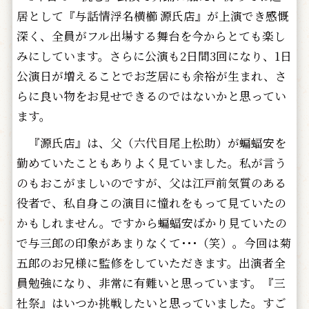
居として『与話情浮名横櫛 源氏店』が上演でき感慨
深く、全員がフル出場する舞台を今からとても楽し
みにしています。さらに公演も2日間3回になり、1日
公演日が増えることでお芝居にも余裕が生まれ、さ
らに良い物をお見せできるのではないかと思ってい
ます。
『源氏店』は、父（六代目尾上松助）が蝙蝠安を
勤めていたこともありよく見ていました。私が言う
のもおこがましいのですが、父は江戸前気質のある
役者で、私自身この演目に憧れをもって見ていたの
かもしれません。ですから蝙蝠安ばかり見ていたの
で与三郎の印象があまりなくて･･･（笑）。今回は菊
五郎のお兄様に監修をしていただきます。出演者全
員勉強になり、非常に有難いと思っています。『三
社祭』はいつか挑戦したいと思っていました。すご