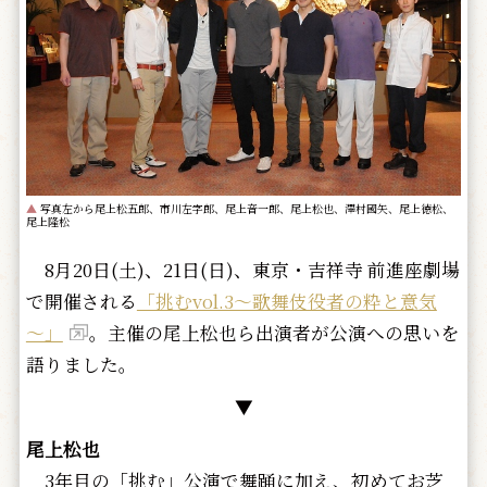
▲
写真左から尾上松五郎、市川左字郎、尾上音一郎、尾上松也、澤村國矢、尾上徳松、
尾上隆松
8月20日(土)、21日(日)、東京・吉祥寺 前進座劇場
で開催される
「挑むvol.3～歌舞伎役者の粋と意気
～」
。主催の尾上松也ら出演者が公演への思いを
語りました。
▼
尾上松也
3年目の「挑む」公演で舞踊に加え、初めてお芝