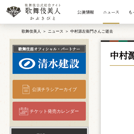
公演情報
ニュース
も
歌舞伎美人
ニュース
中村源左衞門さんご逝去
歌舞伎座
オフィシャル・パートナー
中村
公演チラシアーカイブ
チケット発売カレンダー