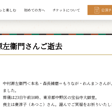
っと楽しむ
初めての方へ
チケットについて
公演チ
源左衞門さんご逝去
中村源左衞門＜本名・森長練磨＝もりなが・れんま＞さんが
ました。
葬儀は23日午前10時、東京都中野区の宝仙寺大師堂。
喪主は妻淳子（あつこ）さん。謹んでご冥福をお祈りいたし