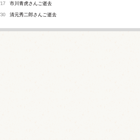
/17
市川青虎さんご逝去
/30
清元秀二郎さんご逝去