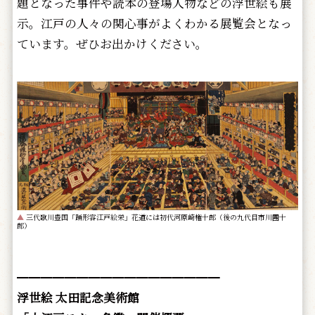
題となった事件や読本の登場人物などの浮世絵も展
示。江戸の人々の関心事がよくわかる展覧会となっ
ています。ぜひお出かけください。
▲
三代歌川豊国「踊形容江戸絵栄」花道には初代河原崎権十郎（後の九代目市川團十
郎）
━━━━━━━━━━━━━━━━━
浮世絵 太田記念美術館