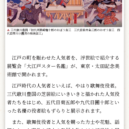
▲
三代歌川豊国「初代河原崎権十郎のおぼう吉三 三代目岩井粂三郎のおぜう吉三 四
代目市川小團次の和尚吉三」
江戸の町を賑わせた人気者を、浮世絵で紹介する
展覧会「大江戸スター名鑑」が、東京・太田記念美
術館で開かれます。
江戸時代の人気者といえば、やはり歌舞伎役者。
三代歌川豊国の芝居絵にいきいきと描かれた人気役
者たちをはじめ、五代目菊五郎や九代目團十郎とい
った名優の役者絵もずらりと展示されます。
また、歌舞伎役者と人気を競った力士や花魁、話