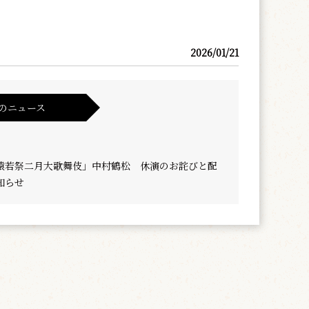
2026/01/21
のニュース
猿若祭二月大歌舞伎」中村鶴松 休演のお詫びと配
知らせ