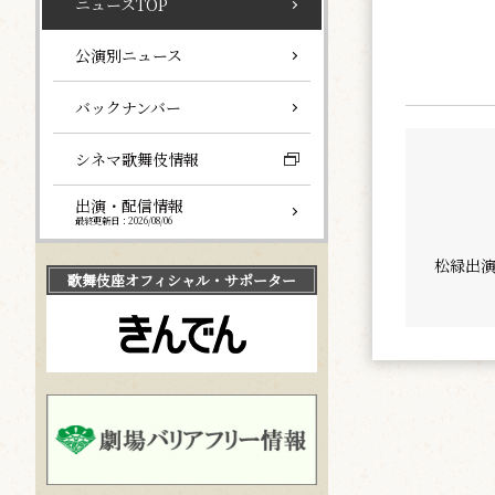
ニュースTOP
公演別ニュース
バックナンバー
シネマ歌舞伎情報
出演・配信情報
最終更新日：2026/08/06
松緑出
歌舞伎座
オフィシャル・サポーター