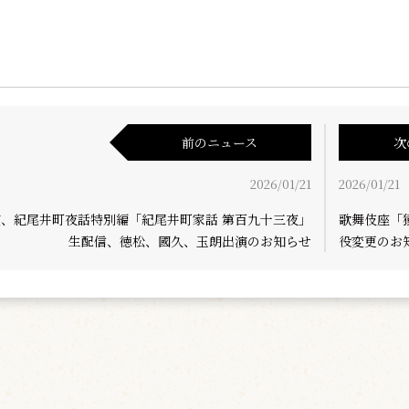
前のニュース
次
2026/01/21
2026/01/21
演、紀尾井町夜話特別編「紀尾井町家話 第百九十三夜」
歌舞伎座「
生配信、徳松、國久、玉朗出演のお知らせ
役変更のお