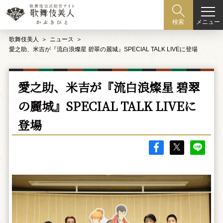
メニュー
検索
歌舞伎美人
ニュース
愛之助、米吉が『流白浪燦星 碧翠の麗城』SPECIAL TALK LIVEに登場
愛之助、米吉が『流白浪燦星 碧翠
の麗城』SPECIAL TALK LIVEに
登場