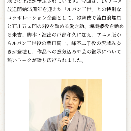
地での上演が予定されています。今回は、TVアニメ
放送開始55周年を迎えた「ルパン三世」との特別な
コラボレーション企画として、歌舞伎で流白浪燦星
と石川五ェ門の2役を勤める愛之助、瀬織姫役を勤め
る米吉、脚本・演出の戸部和久に加え、アニメ版か
らルパン三世役の栗田貫一、峰不二子役の沢城みゆ
きが登壇し、作品への意気込みや芸の継承について
熱いトークが繰り広げられました。