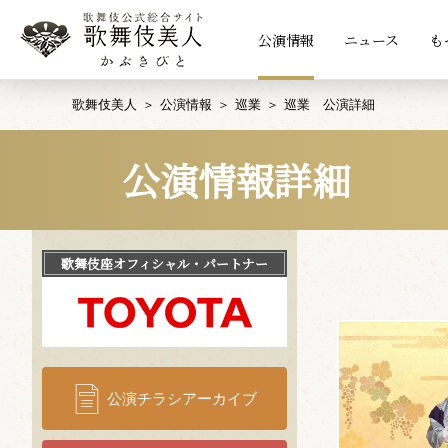
公演情報
ニュース
も
歌舞伎美人
公演情報
巡業
巡業 公演詳細
公演情報詳細
歌舞伎座
オフィシャル・パートナー
公演チラシアーカイブ