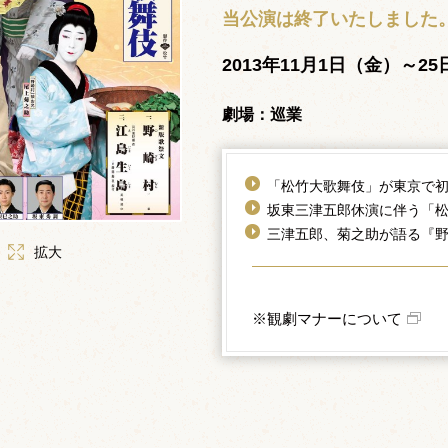
当公演は終了いたしました
2013年11月1日（金）～2
劇場：巡業
「松竹大歌舞伎」が東京で
坂東三津五郎休演に伴う「
三津五郎、菊之助が語る『
拡大
※観劇マナーについて