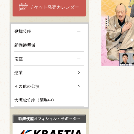
チケット発売カレンダー
歌舞伎座
新橋演舞場
南座
巡業
その他の公演
大阪松竹座（閉場中）
歌舞伎座
オフィシャル・サポーター