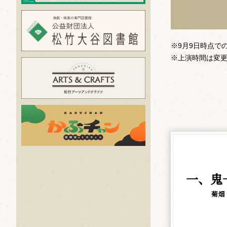
※9月9日時点で
※上演時間は変
一、鬼
菊畑