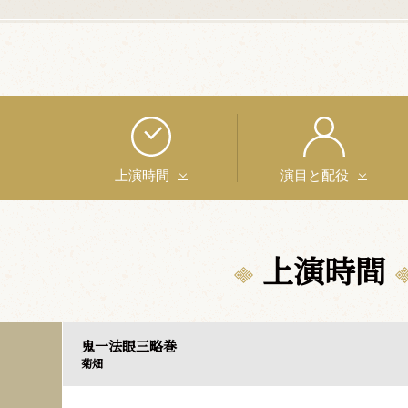
上演時間
演目と配役
上演時間
鬼一法眼三略巻
菊畑