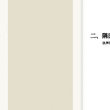
二、隅
法界