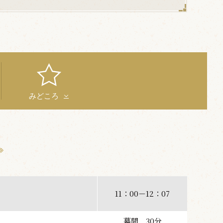
みどころ
11：00－12：07
幕間 30分