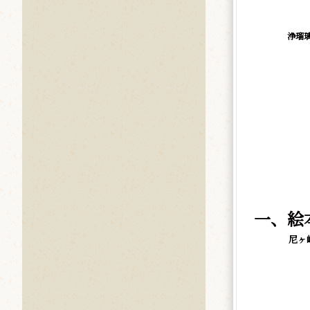
浄瑠
一、絵
尼ヶ