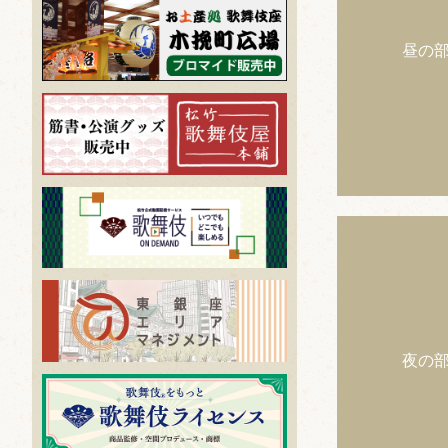
昼の
夜の