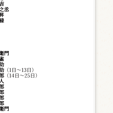
吉
之丞
昇
緑
衛門
雀
助
助
（1日～13日）
郎
（14日～25日）
人
郎
郎
郎
郎
衛門