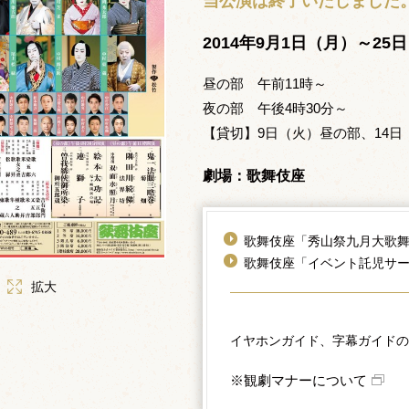
当公演は終了いたしました
2014年9月1日（月）～25
昼の部 午前11時～
夜の部 午後4時30分～
【貸切】9日（火）昼の部、14
劇場：歌舞伎座
歌舞伎座「秀山祭九月大歌
歌舞伎座「イベント託児サー
拡大
イヤホンガイド、字幕ガイドの
※観劇マナーについて