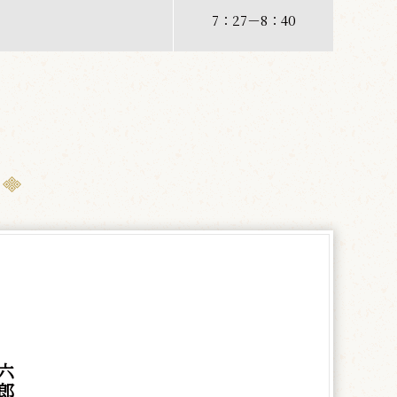
7：27－8：40
六
郎