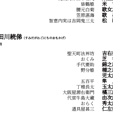
米
皆鶴姫
歌女
腰元白菊
歌
笠原湛海
松
智恵内実は吉岡鬼三太
田川続俤
（すみだがわごにちのおもかげ）
坊
吉右
聖天町法界坊
芝
おくみ
錦之
手代要助
種之
野分姫
児太
隼
五百平
玉太
丁稚長太
橘三
大阪屋源右衛門
由次
代官牛島大蔵
秀太
おらく
仁左
道具屋甚三