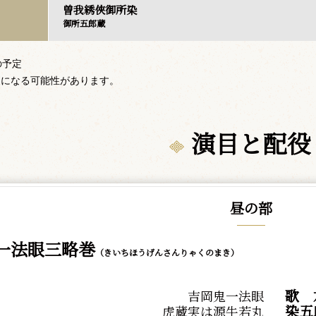
曽我綉俠御所染
御所五郎蔵
の予定
更になる可能性があります。
演目と配役
昼の部
一法眼三略巻
（きいちほうげんさんりゃくのまき）
歌
吉岡鬼一法眼
染五
虎蔵実は源牛若丸