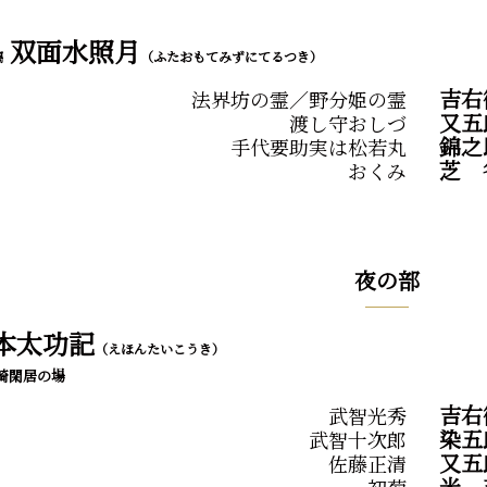
双面水照月
璃
（ふたおもてみずにてるつき）
吉右
法界坊の霊／野分姫の霊
又五
渡し守おしづ
錦之
手代要助実は松若丸
芝
おくみ
夜の部
本太功記
（えほんたいこうき）
崎閑居の場
吉右
武智光秀
染五
武智十次郎
又五
佐藤正清
米