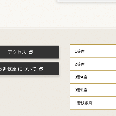
1等席
アクセス
2等席
歌舞伎座
について
3階A席
3階B席
1階桟敷席