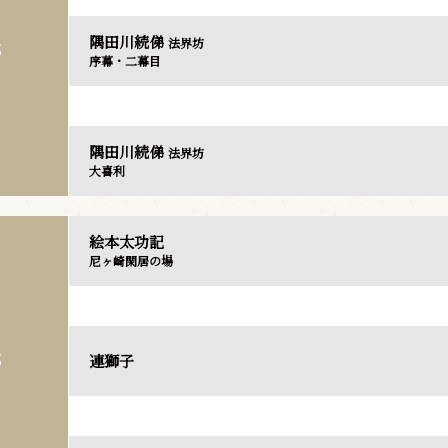
隅田川続俤
法界坊
部
序幕・二幕目
隅田川続俤
法界坊
大喜利
絵本太功記
尼ヶ崎閑居の場
連獅子
部