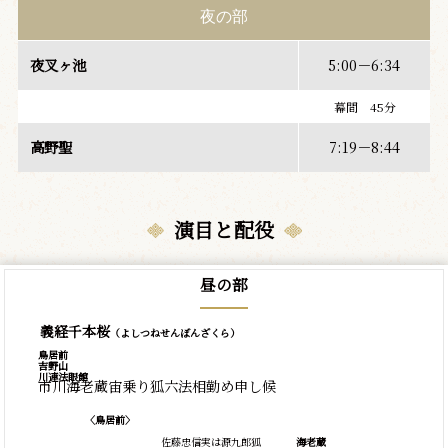
夜の部
夜叉ヶ池
5:00－6:34
幕間 45分
高野聖
7:19－8:44
演目と配役
昼の部
義経千本桜
（よしつねせんぼんざくら）
鳥居前
吉野山
川連法眼館
市川海老蔵宙乗り狐六法相勤め申し候
〈鳥居前〉
佐藤忠信実は源九郎狐
海老蔵