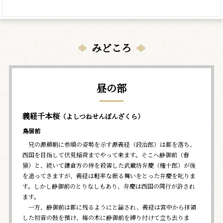
みどころ
昼の部
義経千本桜
（よしつねせんぼんざくら）
鳥居前
兄の源頼朝に恭順の姿勢を示す源義経（段治郎）は都を落ち、
西国を目指して伏見稲荷までやって来ます。そこへ静御前（春
猿）と、続いて鎌倉方の侍を殺害した武蔵坊弁慶（権十郎）が後
を追ってきますが、義経は軽率な振る舞いをとった弁慶を叱りま
す。しかし静御前のとりなしもあり、弁慶は西国の同行が許され
ます。
一方、静御前は都に残るようにと諭され、義経は宮中から拝領
した初音の鼓を預け、梅の木に静御前を縛り付けて立ち去りま