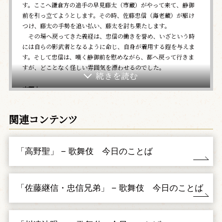
す。ここへ鎌倉方の追手の早見藤太（市蔵）がやって来て、静御
前を引っ立てようとします。その時、佐藤忠信（海老蔵）が駆け
つけ、藤太の手勢を追い払い、藤太を討ち果たします。
その場へ戻ってきた義経は、忠信の働きを誉め、いざという時
には自らの影武者となるように命じ、自身が着用する鎧を与えま
す。そして忠信は、嘆く静御前を慰めながら、都へ戻って行きま
すが、どことなく怪しい雰囲気を漂わせるのでした。
吉野山
その後、義経主従は西国へ向かうのを断念し、吉野山の川連法
眼のもとへ向かいました。これを知った静御前（玉三郎）は、忠
関連コンテンツ
信と共に吉野山へ向かいますが、忠信の姿が見当たりません。
しかし静御前が初音の鼓を打ち鳴らすと、忠信はいずこともな
く姿を現します。やがて忠信と静御前は、義経から賜った鎧と初
「高野聖」 − 歌舞伎 今日のことば
音の鼓を取り出し、八島の合戦の様子を物語り、旅の憂さを晴ら
すと、さらに山中へと分け入って行くのでした。
川連法眼館
「佐藤継信・忠信兄弟」 − 歌舞伎 今日のことば
川連法眼に匿われている源義経（門之助）のもとへ、佐藤忠信
（海老蔵）が参上するので、義経は静御前のことを訊ねますが、
忠信は郷里の出羽にいたので預かりしらないことだと言上しま