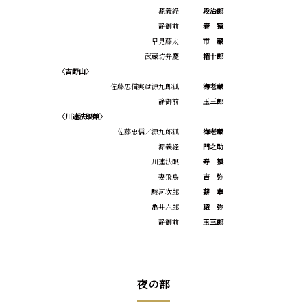
源義経
段治郎
静御前
春
猿
早見藤太
市
蔵
武蔵坊弁慶
権十郎
〈吉野山〉
佐藤忠信実は源九郎狐
海老蔵
静御前
玉三郎
〈川連法眼館〉
佐藤忠信／源九郎狐
海老蔵
源義経
門之助
川連法眼
寿
猿
妻飛鳥
吉
弥
駿河次郎
薪
車
亀井六郎
猿
弥
静御前
玉三郎
夜の部