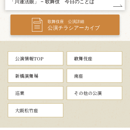
「川連法眼」 − 歌舞伎 今日のことば
す。これを聞いて怒る義経は、亀井六郎（猿弥）、駿河次郎（薪
車）を呼び出し、忠信の詮議を命じます。その時、静御前と佐藤
忠信が現れた旨が告げられます。
歌舞伎座 公演詳細
やがて静御前がひとりで義経の前に現れ、再会を喜びますが、
公演チラシアーカイブ
目の前にいる忠信と、自分の供をしていた忠信の様子が違うと言
上し、初音の鼓を打つと忠信が姿を現した旨を告げるので、義経
はもうひとりの忠信の詮議を静御前に命じます。やがて静御前が
初音の鼓を打つと忠信が姿を現すので、静御前は贋忠信と言って
斬りかかります。すると忠信は...。
公演情報TOP
歌舞伎座
三大義太夫狂言のひとつである『義経千本桜』より狐忠信の物
語を、玉三郎、海老蔵ほか華やかな顔ぶれで上演する、話題の舞
新橋演舞場
南座
台をご覧ください。
巡業
その他の公演
夜の部
大阪松竹座
一、夜叉ヶ池
（やしゃがいけ）
夜叉ヶ池の麓に住む、百合（春猿）と萩原晃（段治郎）夫妻
は、池の主との約束を守り、鐘楼の鐘を昼夜三度必ず撞いていま