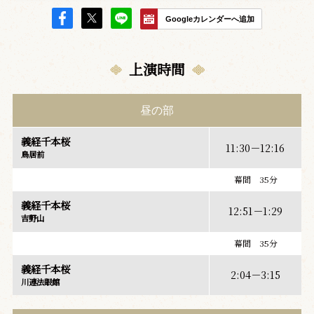
Googleカレンダーへ追加
上演時間
昼の部
義経千本桜
11:30－12:16
鳥居前
幕間 35分
義経千本桜
12:51－1:29
吉野山
幕間 35分
義経千本桜
2:04－3:15
川連法眼館