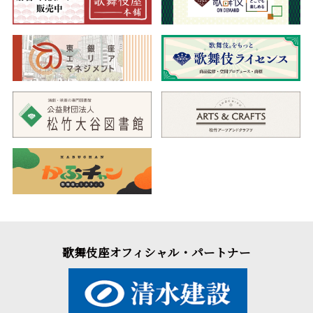
富山の薬売（市蔵）と出会い、薬売が進んだ道を辿っていきます
が、日も暮れてしまい山中の一つ家に宿を乞います。この家に住
むのは妖艶で気高い女（玉三郎）と、女が養っている病持ちの次
郎（尾上右近）、そして親仁（歌六）の三人。
女は宗朝の逗留を拒みますが、思い直してその願いを聞き届け
ると、人が変わったように甲斐甲斐しく世話を始めます。やがて
女の案内で、宗朝は谷川で汗を流しますが、女の色気に迷い煩悩
の思いが沸き起こります。しかし女が一頭の暴れ馬をいとも簡単
に手なずける様子や、夜更けに獣たちが女のもとに集う様子を窺
い、宗朝は恐れ慄き一心に経文を唱えます。やっとの思いで家か
ら逃げのびた宗朝ですが、そこへ親仁が通りかかり…。
仏のような心を持ちながらも、妖気を漂わせる二面性のある美
女に玉三郎、煩悩に迷う若き修行僧の宗朝に海老蔵という配役
で、泉鏡花の代表作を上演します。鏡花の美学に溢れる舞台をど
うぞお楽しみください。
歌舞伎座オフィシャル・パートナー