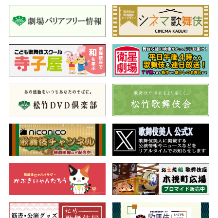
す。それというのもこれを止めれば、池の主によって、辺りは全
て水没してしまうため。ここへ晃の旧友の山沢学円（市川右近）
が、その行方を尋ねてやって来ます。
晃と再会を果たした学円は、晃がこの村に留まっている理由を
聞いて納得し、夜叉ヶ池をひと目見ようとふたりで出かけていき
ます。一方、池の主の白雪姫（笑三郎）は、黒和尚鯰入（猿弥）
が持ってきた文を見て、麓の人間たちとの約束を破り、恋する剣
ヶ峰千蛇ヶ池の主のもとへ向かいたいと言いますが、万年姥（吉
弥）たちは約束を破れば神罰が下るとこれを止めます。
やがて皆が止めるのを聞かず白雪姫は剣ヶ峰へ向かおうとしま
すが、百合の歌う子守唄が聞こえてくるので、ようやく思い止ま
るのでした。おりしも夜叉ヶ池の麓は旱魃に襲われ、穴隈鉱蔵
（薪車）や村人たちは、百合を生贄にして雨乞いを執り行おうと
します。これを晃や学円が止めようとしますが、村人たちは耳を
貸さず百合を生贄にと訴え続け…。
一昨年の歌舞伎座公演で好評を博した鏡花の名作を再演する注
目の舞台です。
二、高野聖
（こうやひじり）
修行僧の宗朝（海老蔵）は、飛騨から信州へ抜ける道すがら、