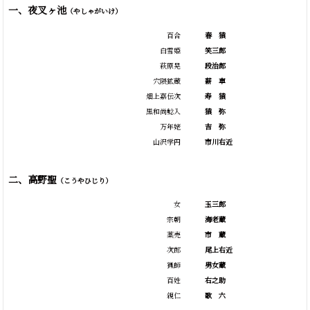
一、夜叉ヶ池
（やしゃがいけ）
百合
春
猿
白雪姫
笑三郎
萩原晃
段治郎
穴隈鉱蔵
薪
車
畑上嘉伝次
寿
猿
黒和尚鯰入
猿
弥
万年姥
吉
弥
山沢学円
市川右近
二、高野聖
（こうやひじり）
女
玉三郎
宗朝
海老蔵
薬売
市
蔵
次郎
尾上右近
猟師
男女蔵
百姓
右之助
親仁
歌
六