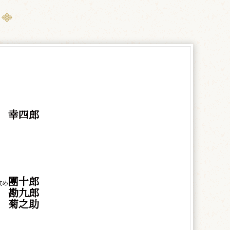
幸四郎
團十郎
改め
勘九郎
菊之助