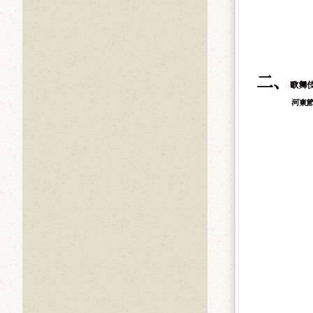
二、
歌舞
河東