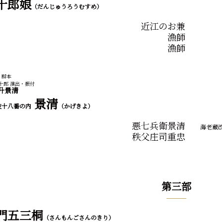
十郎娘
（だんじゅうろうむすめ）
近江のお兼
漁師
漁師
 脚本
十郎 演出・振付
升景清
景清
伎十八番の内
（かげきよ）
悪七兵衛景清
海老蔵
秩父庄司重忠
第三部
門五三桐
（さんもんごさんのきり）