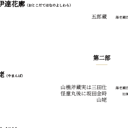
伊達花廓
（おとこだてはなのよしわら）
五郎蔵
海老蔵
第二部
姥
（やまんば）
山樵斧蔵実は三田仕
海老蔵
怪童丸後に坂田金時
初舞
山姥