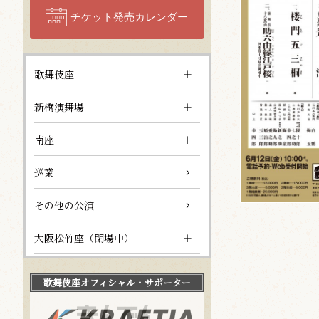
チケット発売カレンダー
歌舞伎座
新橋演舞場
南座
巡業
その他の公演
大阪松竹座（閉場中）
歌舞伎座
オフィシャル・サポーター