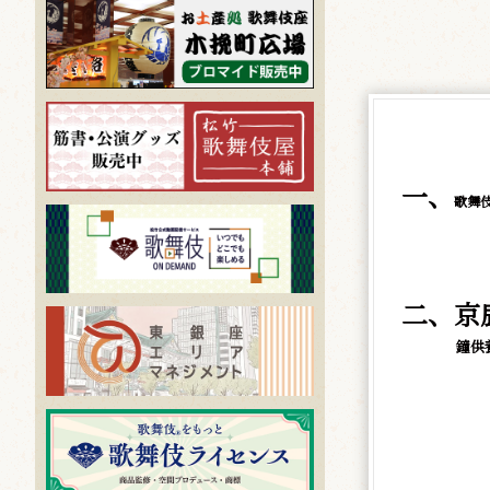
一、
歌舞
二、京
鐘供