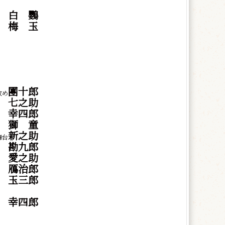
白
鸚
梅
玉
團十郎
改め
七之助
幸四郎
獅
童
新之助
台
勘九郎
愛之助
鴈治郎
玉三郎
幸四郎