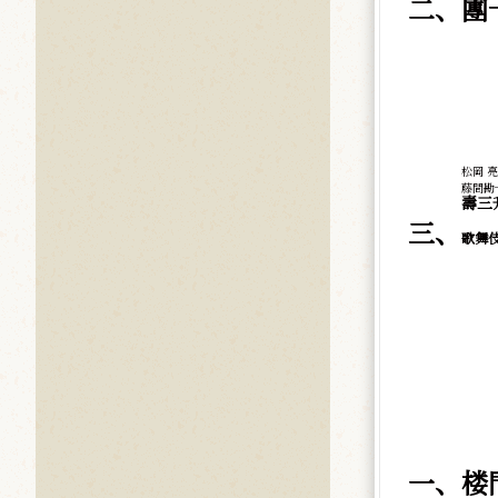
二、團
松岡 亮
藤間勘
壽三
三、
歌舞
一、楼