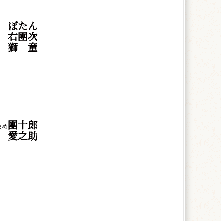
ぼたん
右團次
獅
童
團十郎
改め
愛之助