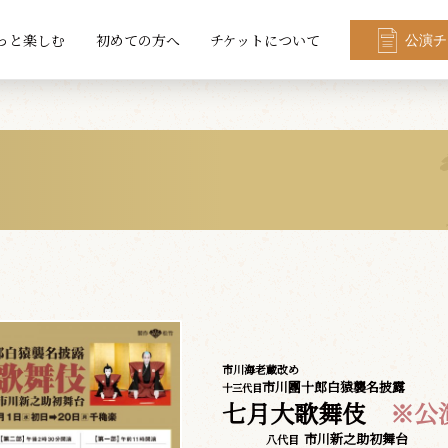
っと楽しむ
初めての方へ
チケットについて
公演チ
市川海老蔵改め
市川團十郎白猿襲名披露
十三代目
七月大歌舞伎
※公
市川新之助初舞台
八代目