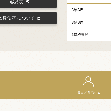
客席表
3階A席
歌舞伎座
について
3階B席
1階桟敷席
演目と配役