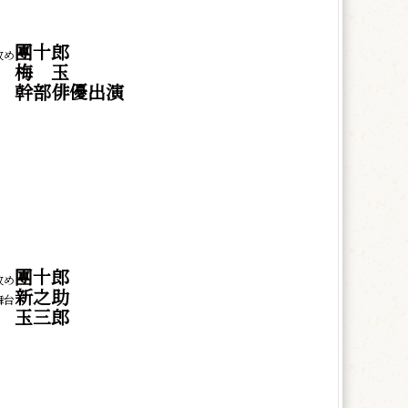
團十郎
改め
梅
玉
幹部俳優出演
團十郎
改め
新之助
台
玉三郎