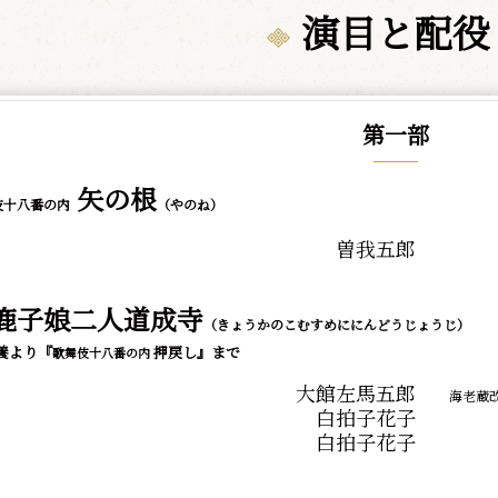
演目と配役
第一部
矢の根
伎十八番の内
（やのね）
曽我五郎
鹿子娘二人道成寺
（きょうかのこむすめににんどうじょうじ）
養より『
押戻し』まで
歌舞伎十八番の内
大館左馬五郎
海老蔵
白拍子花子
白拍子花子