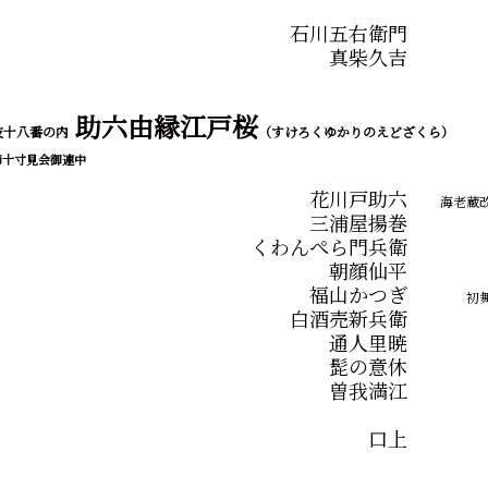
石川五右衛門
真柴久吉
助六由縁江戸桜
伎十八番の内
（すけろくゆかりのえどざくら）
節十寸見会御連中
花川戸助六
海老蔵
三浦屋揚巻
くわんぺら門兵衛
朝顔仙平
福山かつぎ
初舞
白酒売新兵衛
通人里暁
髭の意休
曽我満江
口上