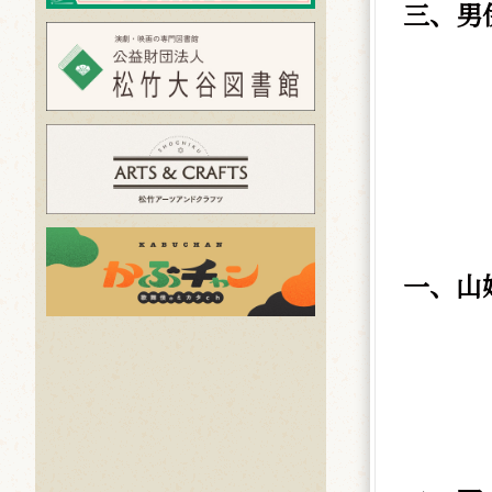
三、男
一、山