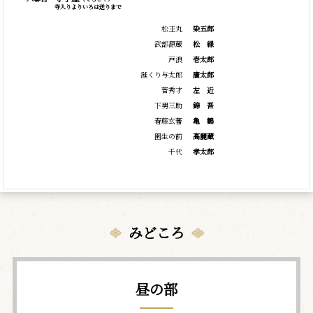
寺入りよりいろは送りまで
松王丸
染五郎
武部源蔵
松
緑
戸浪
壱太郎
涎くり与太郎
廣太郎
菅秀才
左
近
下男三助
錦
吾
春藤玄蕃
亀
鶴
園生の前
高麗蔵
千代
孝太郎
みどころ
昼の部