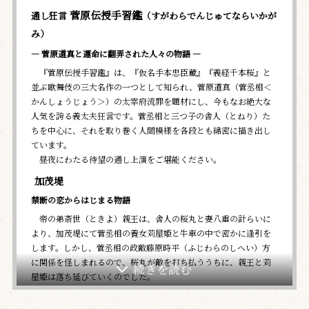
菅原伝授手習鑑
通し狂言
（すがわらでんじゅてならいかが
み）
― 菅原道真と運命に翻弄された人々の物語 ―
『菅原伝授手習鑑』は、『仮名手本忠臣蔵』『義経千本桜』と
並ぶ歌舞伎の三大名作の一つとして知られ、菅原道真（菅丞相＜
かんしょうじょう＞）の太宰府流罪を題材にし、今もなお絶大な
人気を誇る義太夫狂言です。菅丞相と三つ子の舎人（とねり）た
ちを中心に、それを取り巻く人間模様を各段とも綿密に描き出し
ています。
昼夜にわたる待望の通し上演をご堪能ください。
加茂堤
禁断の恋からはじまる物語
帝の弟斎世（ときよ）親王は、舎人の桜丸と妻八重の計らいに
より、加茂堤にて菅丞相の養女苅屋姫と牛車の中で密かに逢引を
します。しかし、菅丞相の政敵藤原時平（ふじわらのしへい）方
に関係を怪しまれるので、桜丸が敵を打ち払ううちに、親王と苅
屋姫は落ち延びていくのでした。
筆法伝授