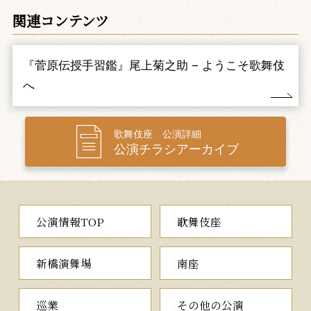
筆道の奥義を伝える菅丞相
関連コンテンツ
帝の命により、家伝の筆法を伝授するため、館に籠もり準備を
する菅丞相は武部源蔵を呼び出します。旧臣の源蔵は、奥方園生
の前に仕えていた腰元戸浪と深い仲になり勘当され、今は浪人の
『菅原伝授手習鑑』尾上菊之助 − ようこそ歌舞伎
身。菅丞相が自ら手本を示すと源蔵は見事に清書し、伝授の一巻
を与えられます。内裏からの急な呼び出しに、正装した菅丞相で
へ
すが、冠が落ち不吉な予兆をもたらします。源蔵夫婦は菅丞相の
一子菅秀才を託され、落ち延びていくのでした。
道明寺
歌舞伎座 公演詳細
公演チラシアーカイブ
名残を惜しむ太宰府への旅立ち
藤原時平の陰謀で、太宰府に流罪となった菅丞相は、船出を待
つ間に伯母覚寿の館に立ち寄ります。ここには苅屋姫も匿（かく
ま）われていました。時平の命を受けた土師兵衛、太郎親子によ
る暗殺の危機に直面した菅丞相は、自らが彫った木像の不思議な
公演情報TOP
歌舞伎座
力によって難を逃れ、姫との名残を惜しみながら太宰府へと向か
うのでした。
新橋演舞場
南座
夜の部
巡業
その他の公演