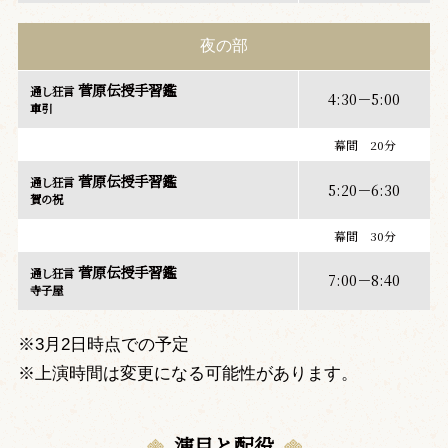
夜の部
菅原伝授手習鑑
通し狂言
4:30－5:00
車引
幕間 20分
菅原伝授手習鑑
通し狂言
5:20－6:30
賀の祝
幕間 30分
菅原伝授手習鑑
通し狂言
7:00－8:40
寺子屋
※3月2日時点での予定
※上演時間は変更になる可能性があります。
演目と配役