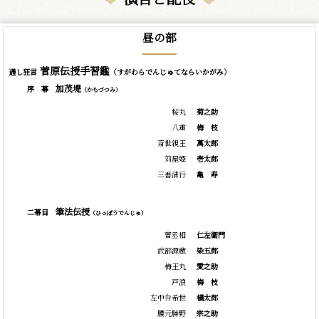
昼の部
菅原伝授手習鑑
通し狂言
（すがわらでんじゅてならいかがみ）
加茂堤
序 幕
（かもづつみ）
桜丸
菊之助
八重
梅
枝
斎世親王
萬太郎
苅屋姫
壱太郎
三善清行
亀
寿
筆法伝授
二幕目
（ひっぽうでんじゅ）
菅丞相
仁左衛門
武部源蔵
染五郎
梅王丸
愛之助
戸浪
梅
枝
左中弁希世
橘太郎
腰元勝野
宗之助