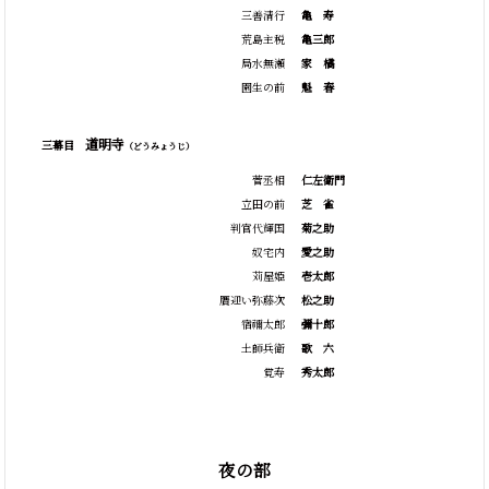
三善清行
亀
寿
荒島主税
亀三郎
局水無瀬
家
橘
園生の前
魁
春
道明寺
三幕目
（どうみょうじ）
菅丞相
仁左衛門
立田の前
芝
雀
判官代輝国
菊之助
奴宅内
愛之助
苅屋姫
壱太郎
贋迎い弥藤次
松之助
宿禰太郎
彌十郎
土師兵衛
歌
六
覚寿
秀太郎
夜の部