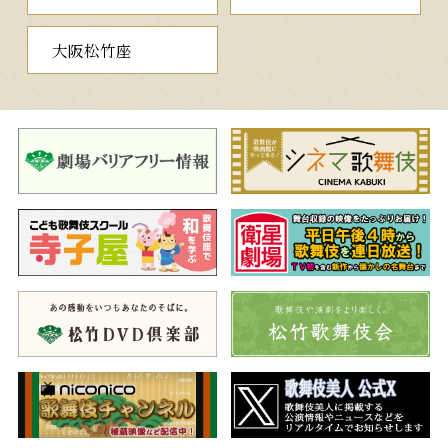
菅原伝授手習鑑
通し狂言
（すがわらでんじゅてならいかが
大阪松竹座
み）
車引
様式美あふれる三つ子の争い
菅丞相の舎人梅王丸と斎世親王の舎人桜丸は、互いの主人を追
い落とした藤原時平への恨みを晴らそうと、時平の乗る牛車に立
ちはだかります。これを止めに現れたのは時平の舎人松王丸。三
人は実は三つ子の兄弟で、今は敵味方に分かれています。三兄弟
は遺恨を残しながらもその場を後にするのでした。
賀の祝
古希の祝いに訪れた悲劇
三つ子の父白太夫の七十歳の賀を祝う宴に、三兄弟はそれぞれ
女房を伴い集まるはずでしたが、桜丸だけが姿を見せていませ
ん。松王丸と梅王丸は顔を合わせるなり喧嘩をする始末です。宴
が終わり、八重を残して両夫婦が帰った後、悲壮な面持ちの桜丸
が姿を現し…。
寺子屋