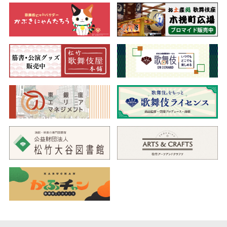
忠義に苦悩する夫婦の姿
武部源蔵は、妻戸浪と寺子屋を営みながら、菅丞相の子菅秀才
を匿っています。このことが時平方に発覚し、その菅秀才の首を
差し出すよう命じられた源蔵は、悩んだ末に、その日寺入りした
ばかりの小太郎という子どもの首を検分役の松王丸に差し出しま
す。なんとか窮地を切り抜け安堵する源蔵夫婦のもとに、小太郎
の母千代が迎えに現れ、源蔵が斬りかかるところに、最前の松王
丸も姿を見せるのでした。