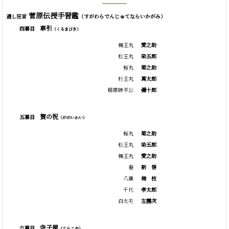
菅原伝授手習鑑
通し狂言
（すがわらでんじゅてならいかがみ）
車引
四幕目
（くるまびき）
梅王丸
愛之助
松王丸
染五郎
桜丸
菊之助
杉王丸
萬太郎
藤原時平公
彌十郎
賀の祝
五幕目
（がのいわい）
桜丸
菊之助
松王丸
染五郎
梅王丸
愛之助
春
新
悟
八重
梅
枝
千代
孝太郎
白太夫
左團次
寺子屋
六幕目
（てらこや）