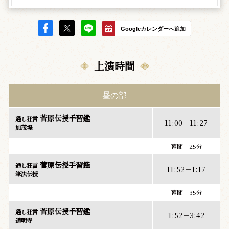
Googleカレンダーへ追加
上演時間
昼の部
菅原伝授手習鑑
通し狂言
11:00－11:27
加茂堤
幕間 25分
菅原伝授手習鑑
通し狂言
11:52－1:17
筆法伝授
幕間 35分
菅原伝授手習鑑
通し狂言
1:52－3:42
道明寺