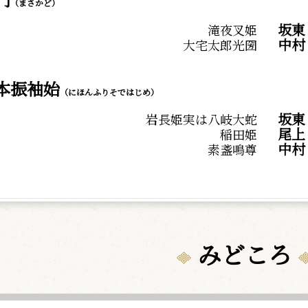
（まさかど）
坂東
滝夜叉姫
中
大宅太郎光圀
本振袖始
（にほんふりそではじめ）
坂東
岩長姫実は八岐大蛇
尾
稲田姫
中
素盞鳴尊
みどころ