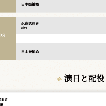
日本振袖始
忍夜恋曲者
将門
0分
日本振袖始
演目と配役
恋曲者
門