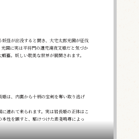
う妖怪が出没すると聞き、大宅太郎光圀が征伐
。光圀に実は平将門の遺児滝夜叉姫だと気づか
大蝦蟇。妖しい耽美な世界が展開されます。
長姫は、内裏から十柄の宝剣を奪い取り逃げ
国に連れて来られます。実は岩長姫の正体はこ
の本性を顕すと、駆けつけた素戔嗚尊によっ