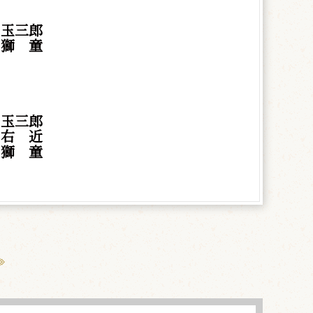
 玉三郎
村
獅
童
 玉三郎
上
右
近
村
獅
童