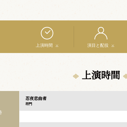
上演時間
演目と配役
上演時間
忍夜恋曲者
将門
時