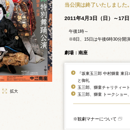
当公演は終了いたしました
2011年4月3日（日）～17
午後1時～
※8日、15日は午後6時30分開
劇場：南座
『坂東玉三郎 中村獅童 東
と御礼
玉三郎、獅童チャリティー
拡大
玉三郎、獅童 トークショー
※観劇マナーについて