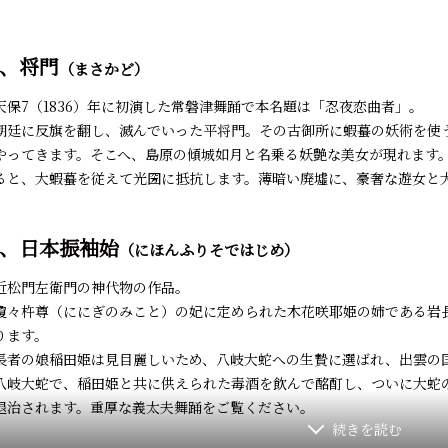
、将門
（まさかど）
保7（1836）年に初演した常磐津舞踊で本名題は「忍夜恋曲者」。
廷に反旗を翻し、滅んでいった平将門。その古御所に蝦蟇の妖術を使
やってきます。そこへ、島原の傾城如月と名乗る妖艶な美女が現れます
ると、大蝦蟇を従えて光圀に抵抗します。薄暗い廃墟に、豪奢な遊女と
、日本振袖始
（にほんふりそではじめ）
松門左衛門の神代物の作品。
々杵尊（ににぎのみこと）の妃に定められた木花咲耶姫の姉である岩
ります。
者の娘稲田姫は見目麗しいため、八岐大蛇への生贄に選ばれ、出雲の
八岐大蛇で、稲田姫と共に供えられた毒酒を飲んで酩酊し、ついに大蛇
退治されます。重厚な義太夫舞踊をご覧ください。