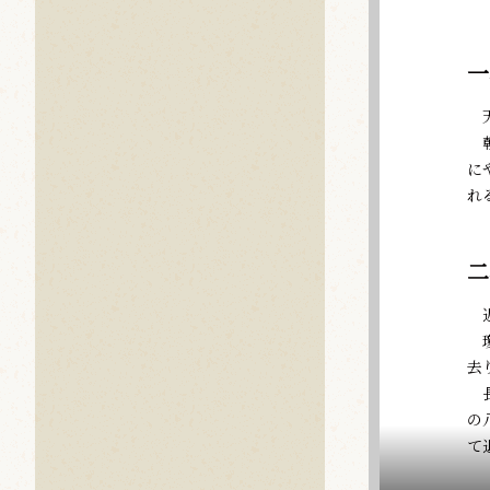
一
天
朝
に
れ
二
近
瓊
去
長
の
て