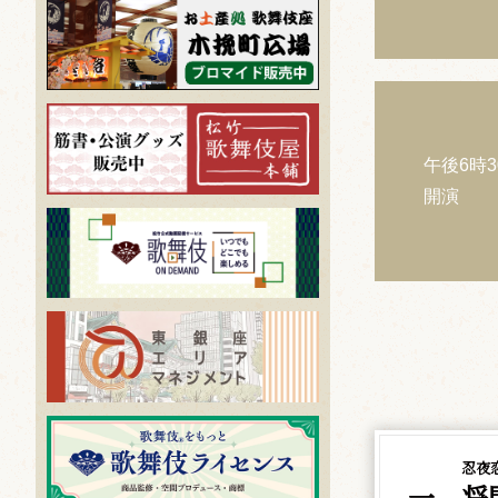
午後6時3
開演
忍夜
一、将